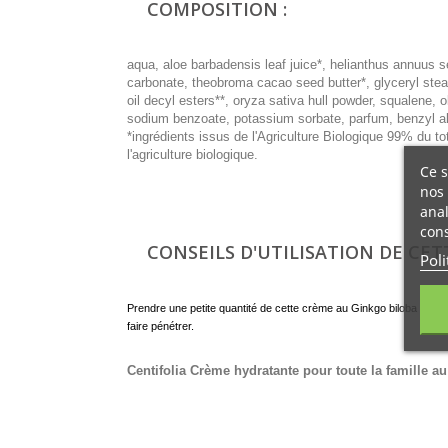
COMPOSITION :
aqua, aloe barbadensis leaf juice*, helianthus annuus see
carbonate, theobroma cacao seed butter*, glyceryl steara
oil decyl esters**, oryza sativa hull powder, squalene, 
sodium benzoate, potassium sorbate, parfum, benzyl alcoh
*ingrédients issus de l'Agriculture Biologique 99% du to
l'agriculture biologique.
Ce s
nos 
anal
cons
CONSEILS D'UTILISATION DE CET
Poli
Prendre une petite quantité de cette crème au Ginkgo biloba en i
faire pénétrer.
Centifolia Crème hydratante pour toute la famille 