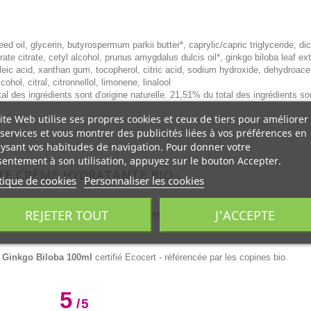
d oil, glycerin, butyrospermum parkii butter*, caprylic/capric triglyceride, dic
te citrate, cetyl alcohol, prunus amygdalus dulcis oil*, ginkgo biloba leaf extr
oleic acid, xanthan gum, tocopherol, citric acid, sodium hydroxide, dehydroacet
ol, citral, citronnellol, limonene, linalool
tal des ingrédients sont d'origine naturelle. 21,51% du total des ingrédients so
ite Web utilise ses propres cookies et ceux de tiers pour améliorer
services et vous montrer des publicités liées à vos préférences en
ysant vos habitudes de navigation. Pour donner votre
entement à son utilisation, appuyez sur le bouton Accepter.
TE CRÈME HYDRATANTE BIO :
tique de cookies
Personnaliser les cookies
REJETER TOUT
J'ACCEPTE
nsistant sur les zones sèches du visage et du corps (pieds, mains, coudes) puis masser déli
au Ginkgo Biloba 100ml
certifié Ecocert - référencée par les copines bio.
5
/
5