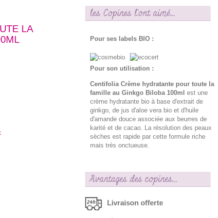
les Copines l'ont aimé...
UTE LA
00ML
Pour ses labels BIO :
Pour son utilisation :
Centifolia Crème hydratante pour toute la
famille au Ginkgo Biloba 100ml
est une
crème hydratante bio à base d'extrait de
ginkgo, de jus d'aloe vera bio et d'huile
d'amande douce associée aux beurres de
karité et de cacao. La résolution des peaux
k
sèches est rapide par cette formule riche
mais très onctueuse.
Avantages des copines…
Livraison offerte