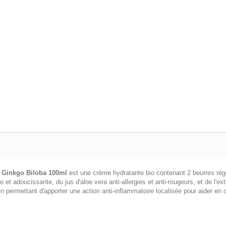
au Ginkgo Biloba 100ml
est une crème hydratante bio contenant 2 beurres rég
 et adoucissante, du jus d'aloe vera anti-allergies et anti-rougeurs, et de l'ext
n permettant d'apporter une action anti-inflammatoire localisée pour aider en 