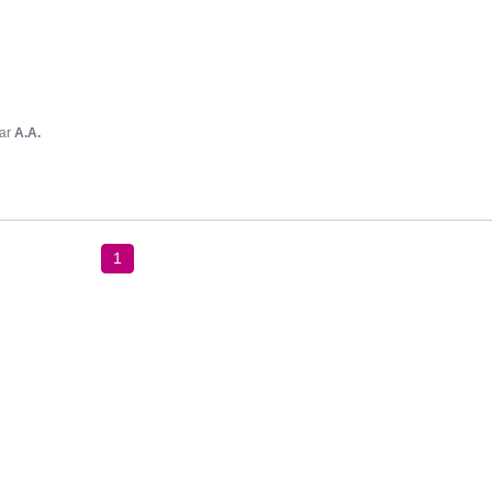
ar
A.A.
1