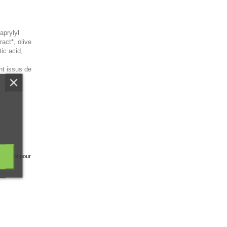
aprylyl
act*, olive
ic acid,
nt issus de
catement pour