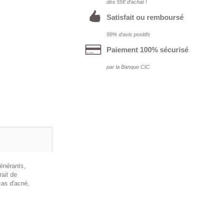
dés 55€ d‘achat !
Satisfait ou remboursé
99% d‘avis positifs
Paiement 100% sécurisé
par la Banque CIC
énérants,
rait de
cas d'acné,