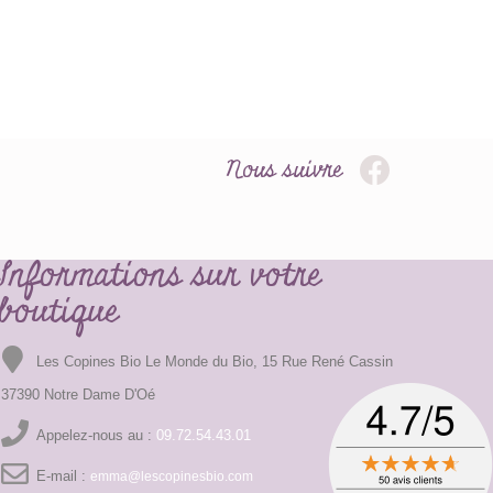
Nous suivre
Informations sur votre
boutique
Les Copines Bio Le Monde du Bio, 15 Rue René Cassin
37390 Notre Dame D'Oé
Appelez-nous au :
09.72.54.43.01
E-mail :
emma@lescopinesbio.com