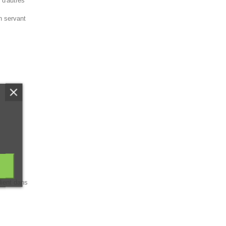
 d'autres
en servant
dient dans