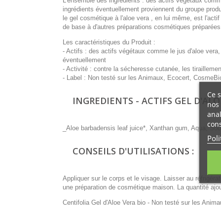
L'ensemble des ingrédients : des actifs végétaux comm
ingrédients éventuellement proviennent du groupe produi
le gel cosmétique à l'aloe vera , en lui même, est l'actif 
de base à d'autres préparations cosmétiques préparées
Les caractéristiques du Produit :
- Actifs : des actifs végétaux comme le jus d'aloe ver
éventuellement
- Activité : contre la sécheresse cutanée, les tiraillement
- Label : Non testé sur les Animaux, Ecocert, CosmeBi
Ce s
INGREDIENTS - ACTIFS GEL D'ALOE
nos 
anal
cons
_Aloe barbadensis leaf juice*, Xanthan gum, Aqua, Sodi
Poli
CONSEILS D'UTILISATIONS :
Appliquer sur le corps et le visage. Laisser au réfrigér
une préparation de cosmétique maison. La quantité ajo
Centifolia Gel d'Aloe Vera bio - Non testé sur les Ani