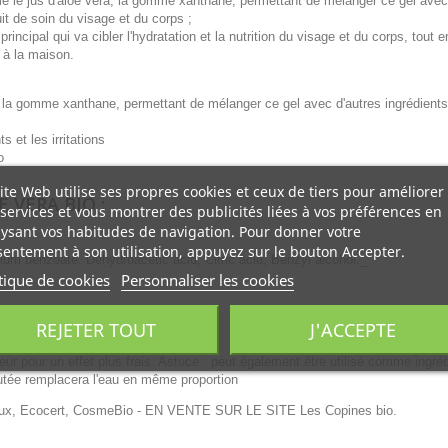
e le jus d'aloe vera, la gomme xanthane, permettant de mélanger ce gel avec
t de soin du visage et du corps ;
principal qui va cibler l'hydratation et la nutrition du visage et du corps, tout 
 à la maison.
a, la gomme xanthane, permettant de mélanger ce gel avec d'autres ingrédients
s et les irritations
o
ite Web utilise ses propres cookies et ceux de tiers pour améliorer
 VERA BIO :
services et vous montrer des publicités liées à vos préférences en
ysant vos habitudes de navigation. Pour donner votre
entement à son utilisation, appuyez sur le bouton Accepter.
um benzoate, Dehydroacetic acid, Citric acid, Benzyl alcohol._
tique de cookies
Personnaliser les cookies
REJETER TOUT
J'ACCEPTE
ateur pour un effet plus frais. Astuce : peut également être utilisé comme ingré
utée remplacera l'eau en même proportion
maux, Ecocert, CosmeBio
- EN VENTE SUR LE SITE Les Copines bio.