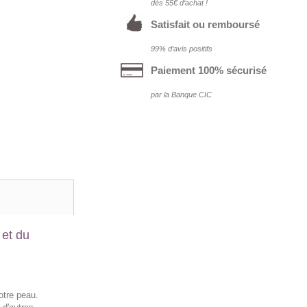
dés 55€ d‘achat !
Satisfait ou remboursé
99% d‘avis positifs
Paiement 100% sécurisé
par la Banque CIC
 et du
otre peau.