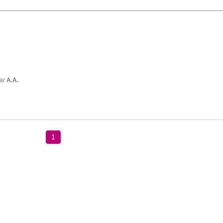
ar
A.A.
1