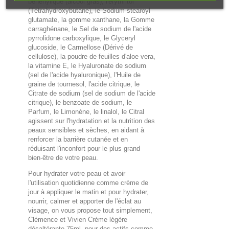
béhénylique (alcool gras), l'érythritol
(Tétrahydroxybutane), le Sodium stearoyl
glutamate, la gomme xanthane, la Gomme
carraghénane, le Sel de sodium de l'acide
pyrrolidone carboxylique, le Glyceryl
glucoside, le Carmellose (Dérivé de
cellulose), la poudre de feuilles d'aloe vera,
la vitamine E, le Hyaluronate de sodium
(sel de l'acide hyaluronique), l'Huile de
graine de tournesol, l'acide citrique, le
Citrate de sodium (sel de sodium de l'acide
citrique), le benzoate de sodium, le
Parfum, le Limonène, le linalol, le Citral
agissent sur l'hydratation et la nutrition des
peaux sensibles et sèches, en aidant à
renforcer la barrière cutanée et en
réduisant l'inconfort pour le plus grand
bien-être de votre peau.
Pour hydrater votre peau et avoir
l'utilisation quotidienne comme crème de
jour à appliquer le matin et pour hydrater,
nourrir, calmer et apporter de l'éclat au
visage, on vous propose tout simplement,
Clémence et Vivien Crème légère
désaltérante 75ml, pour des actifs comme