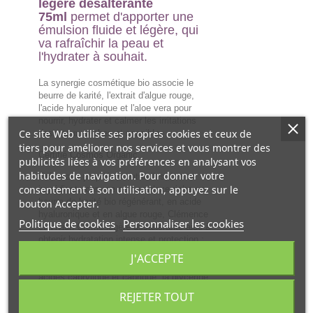
légère désaltérante
75ml
permet d'apporter une
émulsion fluide et légère, qui
va rafraîchir la peau et
l'hydrater à souhait.
La synergie cosmétique bio associe le
beurre de karité, l'extrait d'algue rouge,
l'acide hyaluronique et l'aloe vera pour
nourrir, hydrater et calmer les irritations
Ce site Web utilise ses propres cookies et ceux de
des peaux sèches et sensibles.
tiers pour améliorer nos services et vous montrer des
Certifié Cosmos Organic.
publicités liées à vos préférences en analysant vos
habitudes de navigation. Pour donner votre
Grâce aux propriétés naturelles de ses
consentement à son utilisation, appuyez sur le
ingrédients comme ce complexe riche en
beurre de karité bio régénérant, en acide
bouton Accepter.
hyaluronique et en algue rouge, Clémence
Politique de cookies
Personnaliser les cookies
et Vivien Crème légère désaltérante aide à
obtenir hydratation intense et protection ;
des actifs comme l'Eau, le Beurre de
J'ACCEPTE
karité, l'Ester triple de glycérol et des
acides caprylique et caprique, la glycérine,
le Propanediol, le Citrate de triéthyle, la
REJETER TOUT
Cellulose microcrystalline, l'Alcool