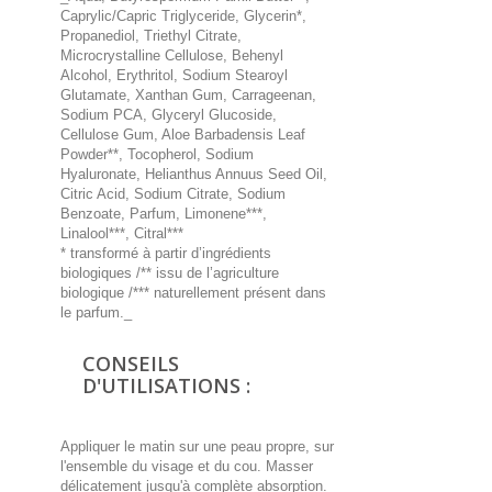
Caprylic/Capric Triglyceride, Glycerin*,
Propanediol, Triethyl Citrate,
Microcrystalline Cellulose, Behenyl
Alcohol, Erythritol, Sodium Stearoyl
Glutamate, Xanthan Gum, Carrageenan,
Sodium PCA, Glyceryl Glucoside,
Cellulose Gum, Aloe Barbadensis Leaf
Powder**, Tocopherol, Sodium
Hyaluronate, Helianthus Annuus Seed Oil,
Citric Acid, Sodium Citrate, Sodium
Benzoate, Parfum, Limonene***,
Linalool***, Citral***
* transformé à partir d’ingrédients
biologiques /** issu de l’agriculture
biologique /*** naturellement présent dans
le parfum._
CONSEILS
D'UTILISATIONS :
Appliquer le matin sur une peau propre, sur
l'ensemble du visage et du cou. Masser
délicatement jusqu'à complète absorption.