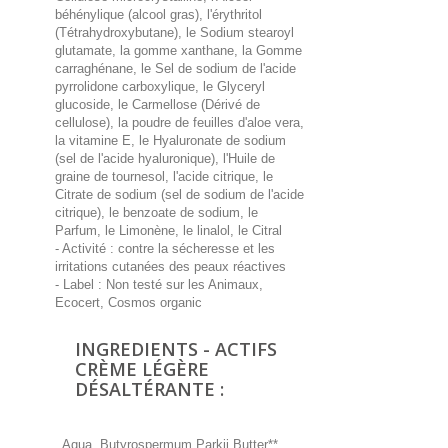
béhénylique (alcool gras), l'érythritol
(Tétrahydroxybutane), le Sodium stearoyl
glutamate, la gomme xanthane, la Gomme
carraghénane, le Sel de sodium de l'acide
pyrrolidone carboxylique, le Glyceryl
glucoside, le Carmellose (Dérivé de
cellulose), la poudre de feuilles d'aloe vera,
la vitamine E, le Hyaluronate de sodium
(sel de l'acide hyaluronique), l'Huile de
graine de tournesol, l'acide citrique, le
Citrate de sodium (sel de sodium de l'acide
citrique), le benzoate de sodium, le
Parfum, le Limonène, le linalol, le Citral
- Activité : contre la sécheresse et les
irritations cutanées des peaux réactives
- Label : Non testé sur les Animaux,
Ecocert, Cosmos organic
INGREDIENTS - ACTIFS
CRÈME LÉGÈRE
DÉSALTÉRANTE :
_Aqua, Butyrospermum Parkii Butter**,