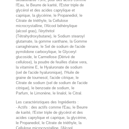
l'Eau, le Beurre de karité, l'Ester triple de
glycérol et des acides caprylique et
caprique, la glycérine, le Propanediol, le
Citrate de triéthyle, la Cellulose
microcrystalline, l'Alcool béhénylique
(alcool gras), l'érythritol
(Tétrahydroxybutane), le Sodium stearoyl
glutamate, la gomme xanthane, la Gomme
carraghénane, le Sel de sodium de l'acide
pyrrolidone carboxylique, le Glyceryl
glucoside, le Carmellose (Dérivé de
cellulose), la poudre de feuilles d'aloe vera,
la vitamine E, le Hyaluronate de sodium
(sel de l'acide hyaluronique), l'Huile de
graine de tournesol, l'acide citrique, le
Citrate de sodium (sel de sodium de l'acide
citrique), le benzoate de sodium, le
Parfum, le Limonène, le linalol, le Citral.
Les caractéristiques des Ingrédients :
- Actifs : des actifs comme l'Eau, le Beurre
de karité, l'Ester triple de glycérol et des
acides caprylique et caprique, la glycérine,
le Propanediol, le Citrate de triéthyle, la
Cellulose microcrystalline, l'Alcool