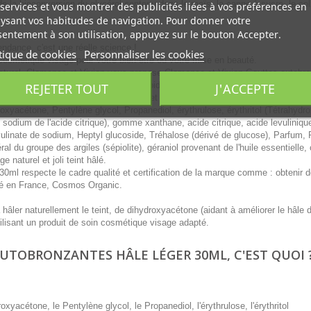
de la bioconversion du glycérol contenu dans le maïs, la canne à sucre, le col
services et vous montrer des publicités liées à vos préférences en
ysant vos habitudes de navigation. Pour donner votre
entement à son utilisation, appuyez sur le bouton Accepter.
ndance, c'est une réelle science !
tique de cookies
Personnaliser les cookies
 cosmétique visage pour votre bien-être ou votre mise en beauté.
naturel, Clemence et Vivien vous propose Clemence et Vivien Gouttes autobr
REJETER TOUT
J'ACCEPTE
ue cela soit pour lisser et adoucir l'épiderme cutané, pour aider à apporter un
urs pour la peau et donner luminosité et effet bonne mine.
oxyacétone, Pentylène glycol, Propanediol, érythrulose, érythritol (Tétrahydr
e sodium de l'acide citrique), gomme xanthane, acide citrique, acide levuliniqu
vulinate de sodium, Heptyl glucoside, Tréhalose (dérivé de glucose), Parfum,
ral du groupe des argiles (sépiolite), géraniol provenant de l'huile essentielle
 naturel et joli teint hâlé.
0ml respecte le cadre qualité et certification de la marque comme : obtenir 
qué en France, Cosmos Organic.
 hâler naturellement le teint, de dihydroxyacétone (aidant à améliorer le hâle 
utilisant un produit de soin cosmétique visage adapté.
UTOBRONZANTES HÂLE LÉGER 30ML, C'EST QUOI 
oxyacétone, le Pentylène glycol, le Propanediol, l'érythrulose, l'érythritol