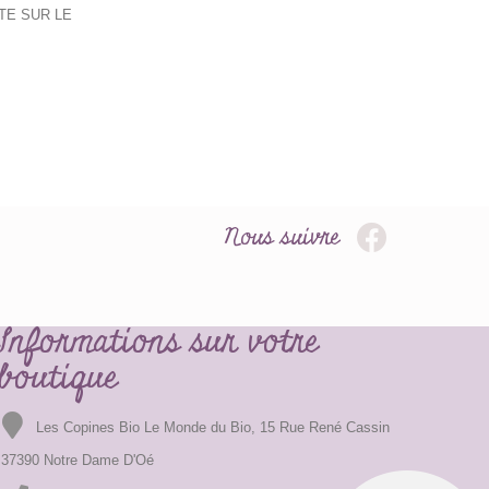
TE SUR LE
Nous suivre
Informations sur votre
boutique
Les Copines Bio Le Monde du Bio, 15 Rue René Cassin
37390 Notre Dame D'Oé