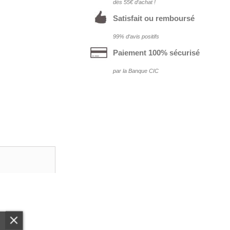
dés 55€ d‘achat !
Satisfait ou remboursé
99% d‘avis positifs
Paiement 100% sécurisé
par la Banque CIC