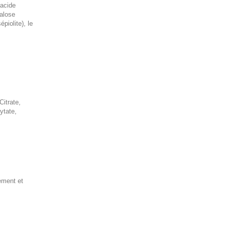
'acide
halose
piolite), le
itrate,
ytate,
ement et