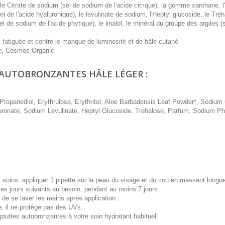
 le Citrate de sodium (sel de sodium de l'acide citrique), la gomme xanthane, l
sel de l'acide hyaluronique), le levulinate de sodium, l'Heptyl glucoside, le Tré
 de sodium de l'acide phytique), le linalol, le minéral du groupe des argiles (sé
et fatiguée et contre le manque de luminosité et de hâle cutané
ce, Cosmos Organic
 AUTOBRONZANTES HÂLE LÉGER :
ropanediol, Erythrulose, Erythritol, Aloe Barbadensis Leaf Powder*, Sodium C
uronate, Sodium Levulinate, Heptyl Glucoside, Trehalose, Parfum, Sodium Ph
es soins, appliquer 1 pipette sur la peau du visage et du cou en massant longu
les jours suivants au besoin, pendant au moins 7 jours.
r de se laver les mains après application.
e, il ne protège pas des UVs.
outtes autobronzantes à votre soin hydratant habituel