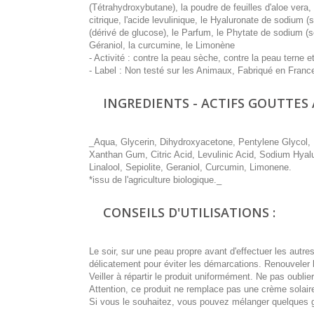
(Tétrahydroxybutane), la poudre de feuilles d'aloe vera,
citrique, l'acide levulinique, le Hyaluronate de sodium (
(dérivé de glucose), le Parfum, le Phytate de sodium (sel
Géraniol, la curcumine, le Limonène
- Activité : contre la peau sèche, contre la peau terne 
- Label : Non testé sur les Animaux, Fabriqué en Fran
INGREDIENTS - ACTIFS GOUTTES
_Aqua, Glycerin, Dihydroxyacetone, Pentylene Glycol, P
Xanthan Gum, Citric Acid, Levulinic Acid, Sodium Hyal
Linalool, Sepiolite, Geraniol, Curcumin, Limonene.
*issu de l'agriculture biologique._
CONSEILS D'UTILISATIONS :
Le soir, sur une peau propre avant d'effectuer les autr
délicatement pour éviter les démarcations. Renouveler 
Veiller à répartir le produit uniformément. Ne pas oublie
Attention, ce produit ne remplace pas une crème solair
Si vous le souhaitez, vous pouvez mélanger quelques g