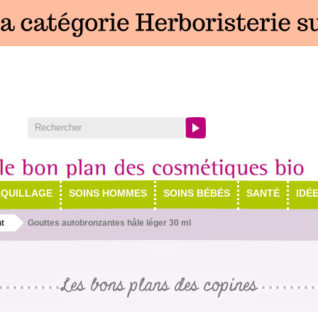
QUILLAGE
SOINS HOMMES
SOINS BÉBÉS
SANTÉ
IDÉ
t
Gouttes autobronzantes hâle léger 30 ml
Les bons plans des copines