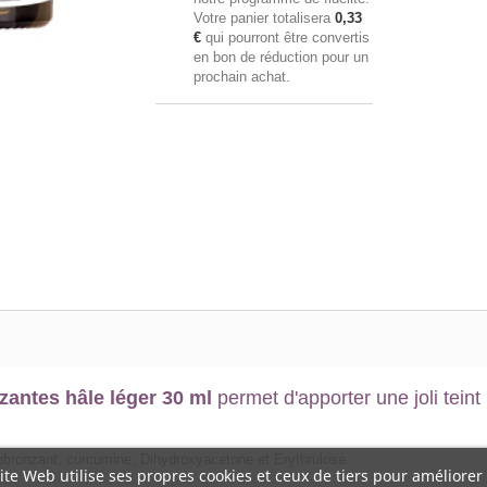
Votre panier totalisera
0,33
€
qui pourront être convertis
en bon de réduction pour un
prochain achat.
antes hâle léger 30 ml
permet d'apporter une joli teint
utobronzant, curcumine, Dihydroxyacetone et Erythrulose.
ite Web utilise ses propres cookies et ceux de tiers pour améliorer