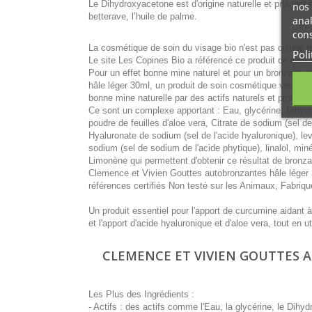
Le Dihydroxyacetone est d'origine naturelle et provient 
nos 
betterave, l’huile de palme.
anal
cons
La cosmétique de soin du visage bio n'est pas qu'une te
Poli
Le site Les Copines Bio a référencé ce produit de soin
Pour un effet bonne mine naturel et pour un bronzage 
hâle léger 30ml, un produit de soin cosmétique visage, q
bonne mine naturelle par des actifs naturels et protecte
Ce sont un complexe apportant : Eau, glycérine, Dihydr
poudre de feuilles d'aloe vera, Citrate de sodium (sel d
Hyaluronate de sodium (sel de l'acide hyaluronique), le
sodium (sel de sodium de l'acide phytique), linalol, miné
Limonène qui permettent d'obtenir ce résultat de bronzage
Clemence et Vivien Gouttes autobronzantes hâle léger 3
références certifiés Non testé sur les Animaux, Fabri
Un produit essentiel pour l'apport de curcumine aidant à
et l'apport d'acide hyaluronique et d'aloe vera, tout en 
CLEMENCE ET VIVIEN GOUTTES A
Les Plus des Ingrédients :
- Actifs : des actifs comme l'Eau, la glycérine, le Dihydr