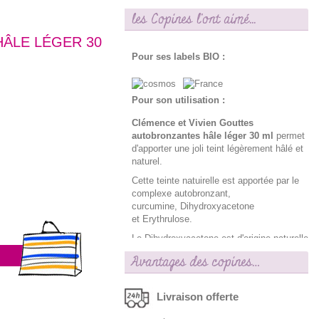
les Copines l'ont aimé...
ÂLE LÉGER 30
Pour ses labels BIO :
Pour son utilisation :
Clémence et Vivien Gouttes
autobronzantes hâle léger 30 ml
permet
d'apporter une joli teint légèrement hâlé et
naturel.
Cette teinte natuirelle est apportée par le
complexe autobronzant,
curcumine, Dihydroxyacetone
et Erythrulose.
Le Dihydroxyacetone est d'origine naturelle
et provient de la bioconversion du glycérol
Avantages des copines…
contenu dans le maïs, la canne à sucre, le
colza, la betterave, l’huile de palme.
Livraison offerte