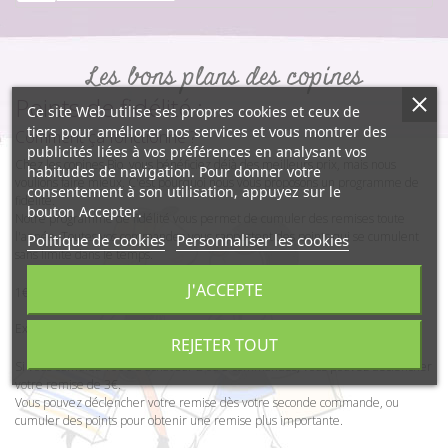
Les bons plans des copines
Points de fidélité :
Ce site Web utilise ses propres cookies et ceux de
tiers pour améliorer nos services et vous montrer des
Comment ça fonctionne ?
publicités liées à vos préférences en analysant vos
Chez les copines Bio, vous bénéficiez déjà des meilleurs prix, mais nous
habitudes de navigation. Pour donner votre
voulions faire mieux. C'est pourquoi nous vous proposons un programme de
consentement à son utilisation, appuyez sur le
fidélité.
bouton Accepter.
Notre programme de fidélité vous permet de cumuler des remises toute
l'année. Toutes vos commandes vous rapportent des points qui se cumulent
Politique de cookies
Personnaliser les cookies
sans limite dans le temps.
J'ACCEPTE
1€ dépensé = 3 cts de remise dans votre compte fidélité.
Exemple :
REJETER TOUT
Si vous cumulez 100€ d'achat sur 2 ou 3 commandes, vous pouvez déclencher
votre remise de 3€.
Vous pouvez déclencher votre remise dès votre seconde commande, ou
cumuler des points pour obtenir une remise plus importante.