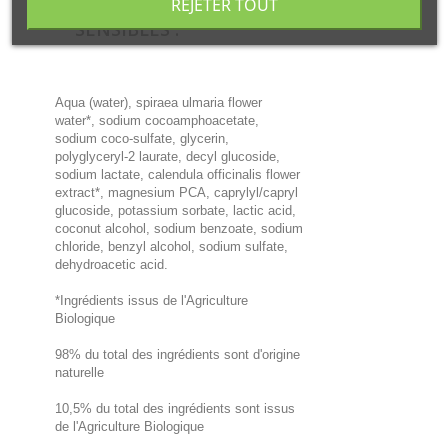
REJETER TOUT
INTIME MUQUEUSES
SENSIBLES :
Aqua (water), spiraea ulmaria flower
water*, sodium cocoamphoacetate,
sodium coco-sulfate, glycerin,
polyglyceryl-2 laurate, decyl glucoside,
sodium lactate, calendula officinalis flower
extract*, magnesium PCA, caprylyl/capryl
glucoside, potassium sorbate, lactic acid,
coconut alcohol, sodium benzoate, sodium
chloride, benzyl alcohol, sodium sulfate,
dehydroacetic acid.
*Ingrédients issus de l'Agriculture
Biologique
98% du total des ingrédients sont d'origine
naturelle
10,5% du total des ingrédients sont issus
de l'Agriculture Biologique