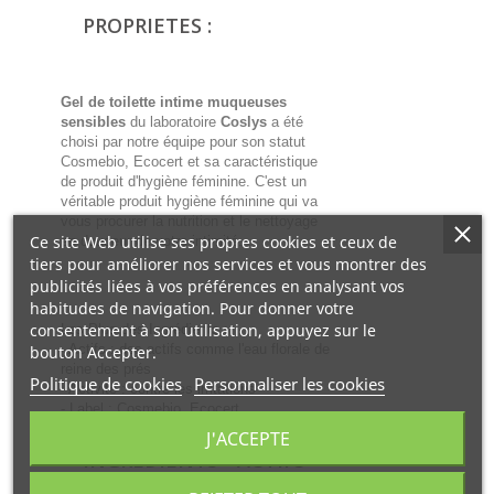
PROPRIETES :
Gel de toilette intime muqueuses
sensibles
du laboratoire
Coslys
a été
choisi par notre équipe pour son statut
Cosmebio, Ecocert et sa caractéristique
de produit d'hygiène féminine. C'est un
véritable produit hygiène féminine qui va
vous procurer la nutrition et le nettoyage
Ce site Web utilise ses propres cookies et ceux de
en douceur de votre intimité.
tiers pour améliorer nos services et vous montrer des
publicités liées à vos préférences en analysant vos
habitudes de navigation. Pour donner votre
consentement à son utilisation, appuyez sur le
Les Plus des Ingrédients :
- Actifs : des actifs comme l'eau florale de
bouton Accepter.
reine des prés
Politique de cookies
Personnaliser les cookies
- Activité : contre les irritations
- Label : Cosmebio, Ecocert
J'ACCEPTE
INGREDIENTS - ACTIFS
GEL DE TOILETTE