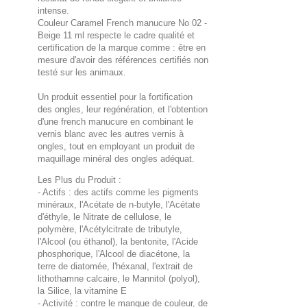
intense.
Couleur Caramel French manucure No 02 -
Beige 11 ml respecte le cadre qualité et
certification de la marque comme : être en
mesure d'avoir des références certifiés non
testé sur les animaux.
Un produit essentiel pour la fortification
des ongles, leur regénération, et l'obtention
d'une french manucure en combinant le
vernis blanc avec les autres vernis à
ongles, tout en employant un produit de
maquillage minéral des ongles adéquat.
Les Plus du Produit :
- Actifs : des actifs comme les pigments
minéraux, l'Acétate de n-butyle, l'Acétate
d'éthyle, le Nitrate de cellulose, le
polymère, l'Acétylcitrate de tributyle,
l'Alcool (ou éthanol), la bentonite, l'Acide
phosphorique, l'Alcool de diacétone, la
terre de diatomée, l'héxanal, l'extrait de
lithothamne calcaire, le Mannitol (polyol),
la Silice, la vitamine E
- Activité : contre le manque de couleur, de