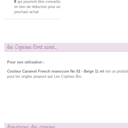
€
qui pourront être convertis
en bon de réduction pour un
prochain achat.
les Copines l'ont aimé...
Pour son utilisation :
Couleur Caramel French manucure No 02 - Beige 11 ml
est un produi
pour les ongles proposé par Les Copines Bio.
Avantages des copines…