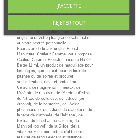
proposé par Les Copines Bio.
J'ACCEPTE
La cosmétique de maquillage bio est une
vraie science !
REJETER TOUT
La société Les Copines Bio vous suggère
ce produit de maquillage minéral des
ongles pour votre plus grande satisfaction
ou votre beauté personnelle.
Pour avoir de beaux ongles French
Manucure, Couleur Caramel vous propose
Couleur Caramel French manucure No 02 -
Beige 11 ml, un produit de maquillage pour
les ongles, que ce soit pour un look de
journée ou de soirée et procurer
sophistication, éclat et protection.
Ce sont des pigments minéraux, de
l'Acétate de n-butyle, de l'Acétate d'éthyle,
du Nitrate de cellulose, de l'Alcool (ou
éthanol), de la bentonite, de l'Acide
phosphorique, de l'Alcool de diacétone, de
la terre de diatomée, de l'héxanal, de
l'extrait de lithothamne calcaire, du
Mannitol (polyol), de la Silice, de la
vitamine E qui permettent d'obtenir ce
résultat de rendu élégant et brillance