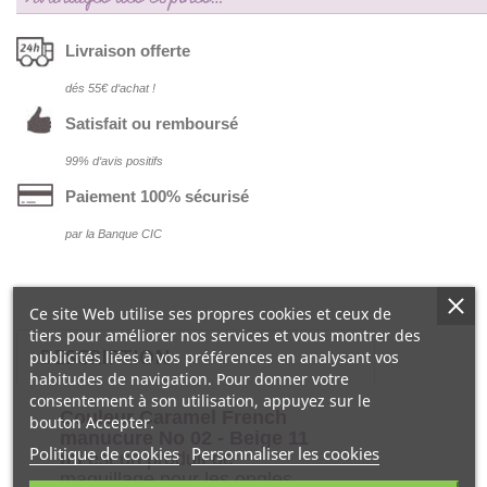
Livraison offerte
dés 55€ d‘achat !
Satisfait ou remboursé
99% d‘avis positifs
Paiement 100% sécurisé
par la Banque CIC
Ce site Web utilise ses propres cookies et ceux de
tiers pour améliorer nos services et vous montrer des
DESCRIPTION
publicités liées à vos préférences en analysant vos
habitudes de navigation. Pour donner votre
consentement à son utilisation, appuyez sur le
Couleur Caramel French
bouton Accepter.
manucure No 02 - Beige 11
Politique de cookies
Personnaliser les cookies
ml
est un produit de
maquillage pour les ongles