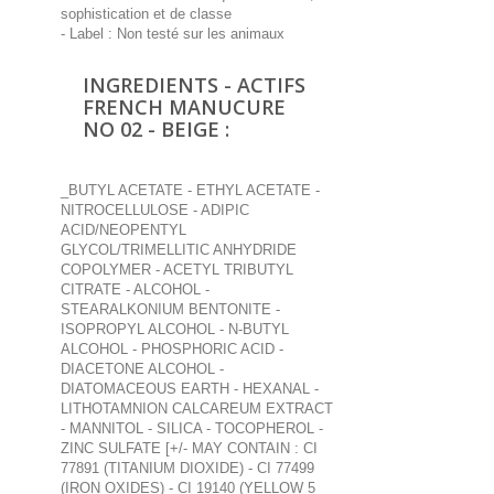
sophistication et de classe
- Label : Non testé sur les animaux
INGREDIENTS - ACTIFS
FRENCH MANUCURE
NO 02 - BEIGE :
_BUTYL ACETATE - ETHYL ACETATE -
NITROCELLULOSE - ADIPIC
ACID/NEOPENTYL
GLYCOL/TRIMELLITIC ANHYDRIDE
COPOLYMER - ACETYL TRIBUTYL
CITRATE - ALCOHOL -
STEARALKONIUM BENTONITE -
ISOPROPYL ALCOHOL - N-BUTYL
ALCOHOL - PHOSPHORIC ACID -
DIACETONE ALCOHOL -
DIATOMACEOUS EARTH - HEXANAL -
LITHOTAMNION CALCAREUM EXTRACT
- MANNITOL - SILICA - TOCOPHEROL -
ZINC SULFATE [+/- MAY CONTAIN : CI
77891 (TITANIUM DIOXIDE) - CI 77499
(IRON OXIDES) - CI 19140 (YELLOW 5