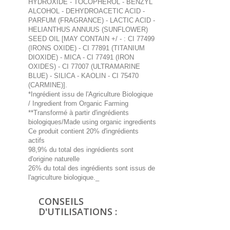
HYDROXIDE - TOCOPHEROL - BENZYL
ALCOHOL - DEHYDROACETIC ACID -
PARFUM (FRAGRANCE) - LACTIC ACID -
HELIANTHUS ANNUUS (SUNFLOWER)
SEED OIL [MAY CONTAIN +/ - : CI 77499
(IRONS OXIDE) - CI 77891 (TITANIUM
DIOXIDE) - MICA - CI 77491 (IRON
OXIDES) - CI 77007 (ULTRAMARINE
BLUE) - SILICA - KAOLIN - CI 75470
(CARMINE)].
*Ingrédient issu de l'Agriculture Biologique
/ Ingredient from Organic Farming
**Transformé à partir d'ingrédients
biologiques/Made using organic ingredients
Ce produit contient 20% d'ingrédients
actifs
98,9% du total des ingrédients sont
d'origine naturelle
26% du total des ingrédients sont issus de
l'agriculture biologique._
CONSEILS
D'UTILISATIONS :