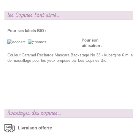
les Copines l'ont aimé...
Pour ses labels BIO :
Pour son
utilisation :
Couleur Caramel Recharge Mascara Backstage No 33 - Aubergine 6 ml
es
de maquillage pour les yeux proposé par Les Copines Bio.
Avantages des copines…
Livraison offerte