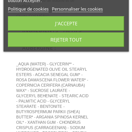
bouton Accepter.
contre le manque de volume et de
courbure
Politique de cookies
Personnaliser les cookies
- Label : ECOCERT COSMOS ORGANICS
Charte COSMÉBIO
J'ACCEPTE
INGREDIENTS - ACTIFS
RECHARGE MASCARA
REJETER TOUT
BACKSTAGE NO 33 -
AUBERGINE :
_AQUA (WATER) - GLYCERIN** -
HYDROGENATED OLIVE OIL STEARYL
ESTERS - ACACIA SENEGAL GUM* -
ROSA DAMASCENA FLOWER WATER* -
COPERNICIA CERIFERA (CARNAUBA)
WAX* - SUCROSE LAURATE -
GLYCERYL BEHENATE - STEARIC ACID
- PALMITIC ACID - GLYCERYL
STEARATE - BENTONITE -
BUTYROSPERMUM PARKII (SHEA)
BUTTER* - ARGANIA SPINOSA KERNEL
OIL* - XANTHAN GUM - CHONDRUS
CRISPUS (CARRAGEENAN) - SODIUM