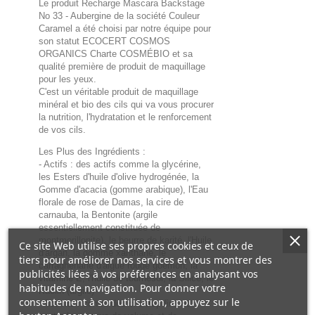
Le produit Recharge Mascara Backstage
No 33 - Aubergine de la société Couleur
Caramel a été choisi par notre équipe pour
son statut ECOCERT COSMOS
ORGANICS Charte COSMÉBIO et sa
qualité première de produit de maquillage
pour les yeux.
C'est un véritable produit de maquillage
minéral et bio des cils qui va vous procurer
la nutrition, l'hydratation et le renforcement
de vos cils.
Les Plus des Ingrédients :
- Actifs : des actifs comme la glycérine,
les Esters d'huile d'olive hydrogénée, la
Gomme d'acacia (gomme arabique), l'Eau
florale de rose de Damas, la cire de
carnauba, la Bentonite (argile
essentiellement constituée de
montmorillonite), le beurre de karité, l'Huile
Ce site Web utilise ses propres cookies et ceux de
d'argan, la gomme xanthane, le
tiers pour améliorer nos services et vous montrer des
carraghénane d'algue rouge goémon, la
publicités liées à vos préférences en analysant vos
vitamine E, l'huile de tournesol, la Silice, le
habitudes de navigation. Pour donner votre
Kaolin (argile)
consentement à son utilisation, appuyez sur le
- Activité : contre des cils trop fins et