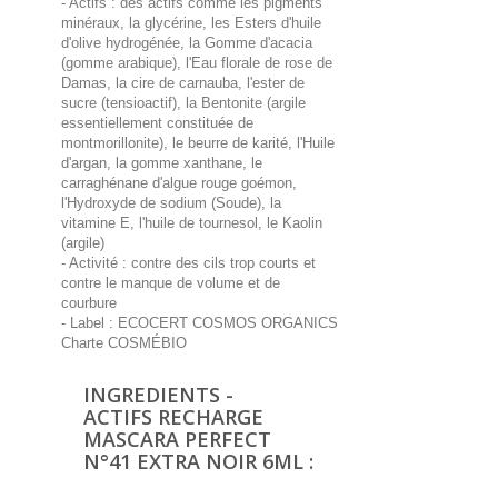
- Actifs : des actifs comme les pigments
minéraux, la glycérine, les Esters d'huile
d'olive hydrogénée, la Gomme d'acacia
(gomme arabique), l'Eau florale de rose de
Damas, la cire de carnauba, l'ester de
sucre (tensioactif), la Bentonite (argile
essentiellement constituée de
montmorillonite), le beurre de karité, l'Huile
d'argan, la gomme xanthane, le
carraghénane d'algue rouge goémon,
l'Hydroxyde de sodium (Soude), la
vitamine E, l'huile de tournesol, le Kaolin
(argile)
- Activité : contre des cils trop courts et
contre le manque de volume et de
courbure
- Label : ECOCERT COSMOS ORGANICS
Charte COSMÉBIO
INGREDIENTS -
ACTIFS RECHARGE
MASCARA PERFECT
N°41 EXTRA NOIR 6ML :