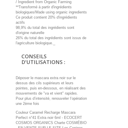
/ Ingredient from Organic Farming
**Transformé à partir d'ingrédients
biologiques/Made using organic ingredients
Ce produit contient 20% d'ingrédients
actifs
98,9% du total des ingrédients sont
d'origine naturelle
26% du total des ingrédients sont issus de
l'agriculture biologique._
CONSEILS
D'UTILISATIONS :
Déposer le mascara extra noir sur le
dessus des cils supérieurs et leurs
pointes, puis en-dessous, en réalisant des
mouvements de "va et vient" rapides.
Pour plus d’intensité, renouveler l’opération
une 2ème fois
Couleur Caramel Recharge Mascara
Perfect n°41 Extra noir 6ml - ECOCERT
COSMOS ORGANICS Charte COSMÉBIO
- EN VENTE SUR LE SITE Les Copines