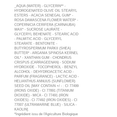
_AQUA (WATER) - GLYCERIN** -
HYDROGENATED OLIVE OIL STEARYL
ESTERS - ACACIA SENEGAL GUM* -
ROSA DAMASCENA FLOWER WATER* -
COPERNICIA CERIFERA (CARNAUBA)
WAX* - SUCROSE LAURATE -
GLYCERYL BEHENATE - STEARIC ACID
- PALMITIC ACID - GLYCERYL
STEARATE - BENTONITE -
BUTYROSPERMUM PARKII (SHEA)
BUTTER* - ARGANIA SPINOSA KERNEL
OIL* - XANTHAN GUM - CHONDRUS
CRISPUS (CARRAGEENAN) - SODIUM
HYDROXIDE - TOCOPHEROL - BENZYL
ALCOHOL - DEHYDROACETIC ACID -
PARFUM (FRAGRANCE) - LACTIC ACID -
HELIANTHUS ANNUUS (SUNFLOWER)
SEED OIL [MAY CONTAIN +/ - : CI 77499
(IRONS OXIDE) - CI 77891 (TITANIUM
DIOXIDE) - MICA - CI 77491 (IRON
OXIDES) - CI 77492 (IRON OXIDES) - CI
77007 (ULTRAMARINE BLUE) - SILICA -
KAOLIN].
*Ingrédient issu de l'Agriculture Biologique