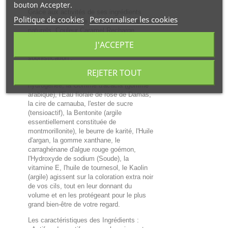
bouton Accepter.
Grâce aux activités de ses ingrédients
Politique de cookies
Personnaliser les cookies
comme le complexe de pigments colorés
naturels, Couleur Caramel Recharge
Mascara Perfect n°41 Extra noir 6ml
J'ACCEPTE
permet d'obtenir volume, beauté et
sophistication ;
des actifs comme les pigments minéraux,
REJETER TOUT
la glycérine, les Esters d'huile d'olive
hydrogénée, la Gomme d'acacia (gomme
arabique), l'Eau florale de rose de Damas,
la cire de carnauba, l'ester de sucre
(tensioactif), la Bentonite (argile
essentiellement constituée de
montmorillonite), le beurre de karité, l'Huile
d'argan, la gomme xanthane, le
carraghénane d'algue rouge goémon,
l'Hydroxyde de sodium (Soude), la
vitamine E, l'huile de tournesol, le Kaolin
(argile) agissent sur la coloration extra noir
de vos cils, tout en leur donnant du
volume et en les protégeant pour le plus
grand bien-être de votre regard.
Les caractéristiques des Ingrédients :