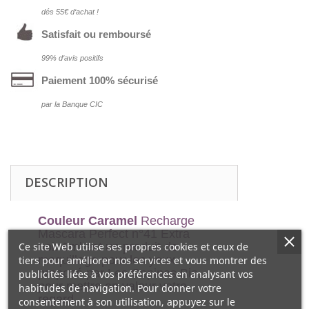
dés 55€ d‘achat !
Satisfait ou remboursé
99% d‘avis positifs
Paiement 100% sécurisé
par la Banque CIC
DESCRIPTION
Couleur Caramel
Recharge
Mascara Perfect n°41 Extra
Ce site Web utilise ses propres cookies et ceux de
noir 6ml est un produit de
maquillage pour les yeux
tiers pour améliorer nos services et vous montrer des
proposé par Les Copines Bio,
publicités liées à vos préférences en analysant vos
pour mettre en valeur votre
habitudes de navigation. Pour donner votre
regard.
consentement à son utilisation, appuyez sur le