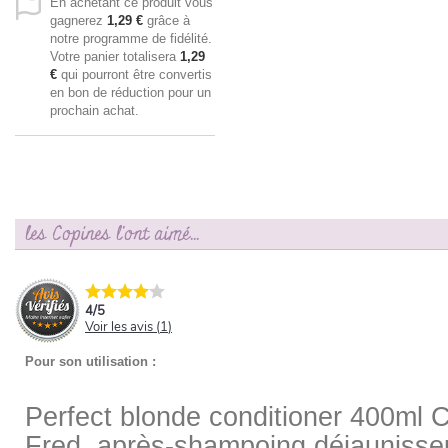
En achetant ce produit vous
gagnerez
1,29 €
grâce à
notre programme de fidélité.
Votre panier totalisera
1,29
€
qui pourront être convertis
en bon de réduction pour un
prochain achat.
les Copines l'ont aimé...
4
/
5
Voir les avis (
1
)
Pour son utilisation :
Perfect blonde conditioner 400ml 
Fred, après-shampoing déjaunisse