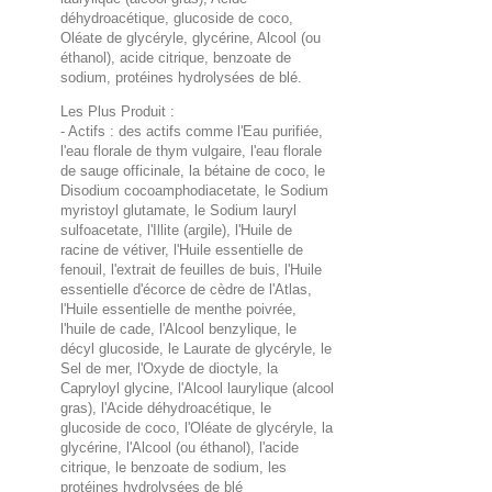
déhydroacétique, glucoside de coco,
Oléate de glycéryle, glycérine, Alcool (ou
éthanol), acide citrique, benzoate de
sodium, protéines hydrolysées de blé.
Les Plus Produit :
- Actifs : des actifs comme l'Eau purifiée,
l'eau florale de thym vulgaire, l'eau florale
de sauge officinale, la bétaine de coco, le
Disodium cocoamphodiacetate, le Sodium
myristoyl glutamate, le Sodium lauryl
sulfoacetate, l'Illite (argile), l'Huile de
racine de vétiver, l'Huile essentielle de
fenouil, l'extrait de feuilles de buis, l'Huile
essentielle d'écorce de cèdre de l'Atlas,
l'Huile essentielle de menthe poivrée,
l'huile de cade, l'Alcool benzylique, le
décyl glucoside, le Laurate de glycéryle, le
Sel de mer, l'Oxyde de dioctyle, la
Capryloyl glycine, l'Alcool laurylique (alcool
gras), l'Acide déhydroacétique, le
glucoside de coco, l'Oléate de glycéryle, la
glycérine, l'Alcool (ou éthanol), l'acide
citrique, le benzoate de sodium, les
protéines hydrolysées de blé