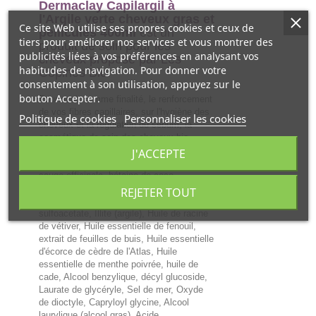
Dermaclay Capilargil à
l'Argile verte cheveux gras et
Ce site Web utilise ses propres cookies et ceux de
pellicules 400ml
est un
tiers pour améliorer nos services et vous montrer des
produit de soin pour les
publicités liées à vos préférences en analysant vos
cheveux proposé par Les
habitudes de navigation. Pour donner votre
Copines Bio.
consentement à son utilisation, appuyez sur le
bouton Accepter.
Pour avoir comme finalité, le renforcement
de vos fibres capillaires, sur l'hygiène des
Politique de cookies
Personnaliser les cookies
cheveux et la régulation du sébum, la
cosmétique de soin des cheveux bio
procure les ingrédients suivants : Eau, eau
J'ACCEPTE
florale de thym vulgaire, eau florale de
sauge officinale, bétaine de coco,
Disodium cocoamphodiacetate, Sodium
REJETER TOUT
myristoyl glutamate, Sodium lauryl
sulfoacetate, Illite (argile), Huile de racine
de vétiver, Huile essentielle de fenouil,
extrait de feuilles de buis, Huile essentielle
d'écorce de cèdre de l'Atlas, Huile
essentielle de menthe poivrée, huile de
cade, Alcool benzylique, décyl glucoside,
Laurate de glycéryle, Sel de mer, Oxyde
de dioctyle, Capryloyl glycine, Alcool
laurylique (alcool gras), Acide