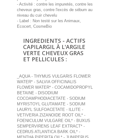
- Activité : contre les impuretés, contre les
cheveux gras, contre l'excès de sébum au
niveau du cuir chevelu
- Label : Non testé sur les Animaux,
Ecocert, CosmeBio
INGREDIENTS - ACTIFS
CAPILARGIL À L'ARGILE
VERTE CHEVEUX GRAS
ET PELLICULES :
_AQUA - THYMUS VULGARIS FLOWER
WATER* - SALVIA OFFICINALIS
FLOWER WATER* - COCAMIDOPROPYL
BETAINE - DISODIUM
COCOAMPHODIACETATE - SODIUM
MYRISTOYL GLUTAMATE - SODIUM
LAURYL SULFOACETATE - ILLITE -
VETIVERIA ZIZANOIDE ROOT OIL* -
FOENICULUM VULGARE OIL* - BUXUS
SEMPERVIRENS LEAF EXTRACT* -
CEDRUS ATLANTICA BARK OIL* -
MENTHA PIPERITA OIL* - JUNIPERUS