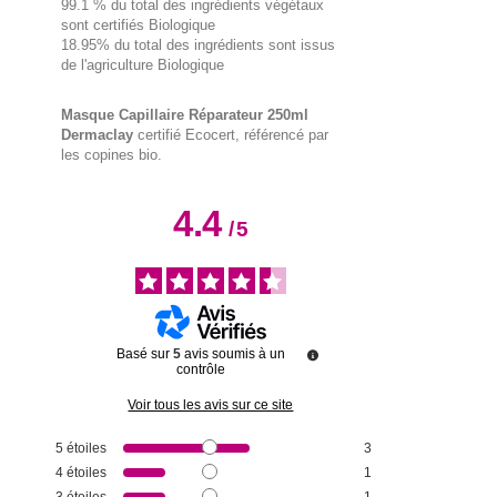
99.1 % du total des ingrédients végétaux
sont certifiés Biologique
18.95% du total des ingrédients sont issus
de l'agriculture Biologique
Masque Capillaire Réparateur 250ml
Dermaclay
certifié Ecocert, référencé par
les copines bio.
4.4
/
5
Basé sur
5
avis soumis à un
contrôle
Voir tous les avis sur ce site
5
étoiles
3
4
étoiles
1