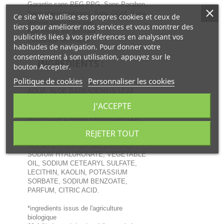
Garantie sans PEG-PPG, Sans Paraben,
Sans phenoxyéthanol, Sans OGM, Sans
Ce site Web utilise ses propres cookies et ceux de
dérivés pétrochimiques,
tiers pour améliorer nos services et vous montrer des
Non testés sur animaux,
publicités liées à vos préférences en analysant vos
Emballage recyclable
habitudes de navigation. Pour donner votre
consentement à son utilisation, appuyez sur le
INGRÉDIENTS :
bouton Accepter.
Politique de cookies
Personnaliser les cookies
AQUA, ALOE BARBADENSIS LEAF
JUICE*, CETEARYL ALCOHOL, COCO-
J'ACCEPTE
CAPRYLATE/CAPRATE, GLYCERIN,
BUTYROSPERMUM PARKII BUTTER*,
EQUISETUM ARVENSE EXTRACT*,
REJETER TOUT
ARCTIUM MAJUS ROOT EXTRACT*,
AVENA SATIVA KERNEL EXTRACT*,
SODIUM HYALURONATE, VEGETABLE
OIL, SODIUM CETEARYL SULFATE,
LECITHIN, KAOLIN, POTASSIUM
SORBATE, SODIUM BENZOATE,
PARFUM, CITRIC ACID.
*ingredients issus de l'agriculture
biologique