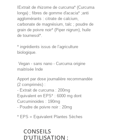
IExtrait de rhizome de curcuma* (Curcuma
longa) ; fibres de gomme d'acacia* ;anti
agglomérants : citrate de calcium,
carbonate de magnésium, talc ; poudre de
grain de poivre noir* (Piper nigrum), huile
de tournesol*.
* ingrédients issus de l’agriculture
biologique.
Vegan - sans nano - Curcuma origine
maitrisée Inde
Apport par dose journalière recommandée
(2 comprimés) :
- Extrait de curcuma : 200mg
Equivalent en EPS* : 6000 mg dont
Curcuminoides : 190mg
- Poudre de poivre noir : 20mg
* EPS = Equivalent Plantes Sèches
CONSEILS
D'UTILISATION :