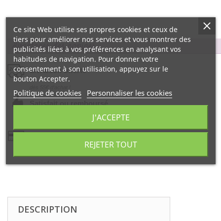
Ce site Web utilise ses propres cookies et ceux de
tiers pour améliorer nos services et vous montrer des
Avantages des copines…
publicités liées à vos préférences en analysant vos
habitudes de navigation. Pour donner votre
consentement à son utilisation, appuyez sur le
Livraison offerte
bouton Accepter.
dés 55€ d‘achat !
Politique de cookies
Personnaliser les cookies
Satisfait ou remboursé
J'ACCEPTE
99% d‘avis positifs
Paiement 100% sécurisé
REJETER TOUT
par la Banque CIC
DESCRIPTION