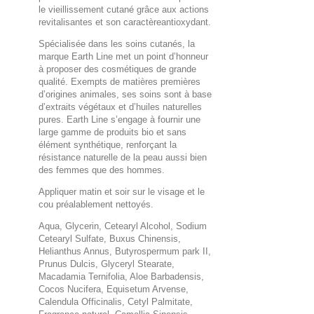
le vieillissement cutané grâce aux actions
revitalisantes et son caractèreantioxydant.
Spécialisée dans les soins cutanés, la
marque Earth Line met un point d’honneur
à proposer des cosmétiques de grande
qualité. Exempts de matières premières
d’origines animales, ses soins sont à base
d’extraits végétaux et d’huiles naturelles
pures. Earth Line s’engage à fournir une
large gamme de produits bio et sans
élément synthétique, renforçant la
résistance naturelle de la peau aussi bien
des femmes que des hommes.
Appliquer matin et soir sur le visage et le
cou préalablement nettoyés.
Aqua, Glycerin, Cetearyl Alcohol, Sodium
Cetearyl Sulfate, Buxus Chinensis,
Helianthus Annus, Butyrospermum park II,
Prunus Dulcis, Glyceryl Stearate,
Macadamia Ternifolia, Aloe Barbadensis,
Cocos Nucifera, Equisetum Arvense,
Calendula Officinalis, Cetyl Palmitate,