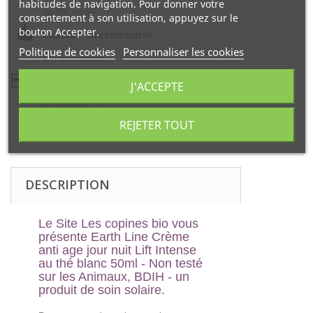
habitudes de navigation. Pour donner votre
dés 55€ d‘achat !
consentement à son utilisation, appuyez sur le
bouton Accepter.
Satisfait ou remboursé
Politique de cookies
Personnaliser les cookies
99% d‘avis positifs
Paiement 100% sécurisé
J'ACCEPTE
par la Banque CIC
REJETER TOUT
DESCRIPTION
Le Site Les copines bio vous
présente
Earth Line Crème
anti age jour nuit Lift Intense
au thé blanc 50ml - Non testé
sur les Animaux, BDIH
- un
produit de soin solaire.