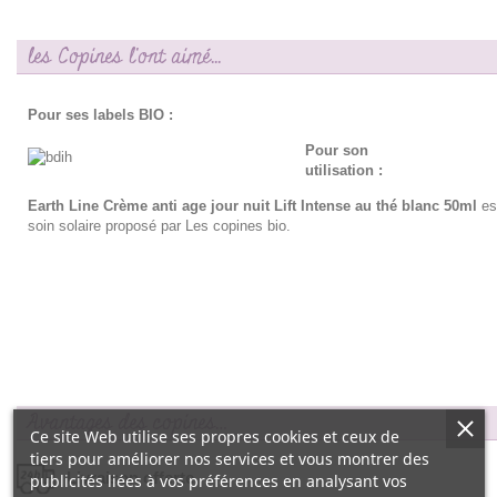
les Copines l'ont aimé...
Pour ses labels BIO :
Pour son
utilisation :
Earth Line Crème anti age jour nuit Lift Intense au thé blanc 50ml
est
soin solaire proposé par Les copines bio.
Avantages des copines…
Ce site Web utilise ses propres cookies et ceux de
tiers pour améliorer nos services et vous montrer des
Livraison offerte
publicités liées à vos préférences en analysant vos