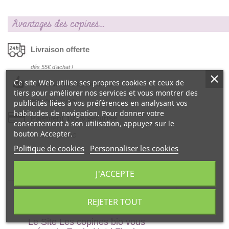
Avantages des copines…
Livraison offerte
dés 55€ d‘achat !
Ce site Web utilise ses propres cookies et ceux de
Satisfait ou remboursé
tiers pour améliorer nos services et vous montrer des
publicités liées à vos préférences en analysant vos
99% d‘avis positifs
habitudes de navigation. Pour donner votre
Paiement 100% sécurisé
consentement à son utilisation, appuyez sur le
bouton Accepter.
par la Banque CIC
Politique de cookies
Personnaliser les cookies
J'ACCEPTE
DESCRIPTION
REJETER TOUT
Le Site Les copines bio vous