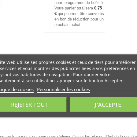
notre programme de fidélité.
Votre panier totalisera
0,75
€
qui pourront être convertis
en bon de réduction pour un
prochain achat.
ite Web utilise ses propres cookies et ceux de tiers pour améliorer
services et vous montrer des publicités liées à vos préférences en
ysant vos habitudes de navigation. Pour donner votre
entement à son utilisation, appuyez sur le bouton Accepter.
tique de cookies
Personnaliser les cookies
REJETER TOUT
J'ACCEPTE
omme le macérat de bourgeons d'olivier, Olivier bio Flacon 30ml de la société