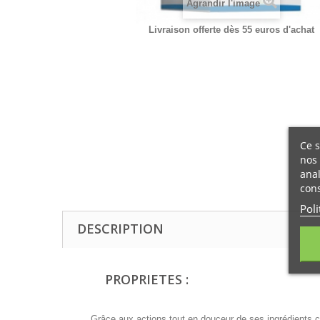
Agrandir l'image
Livraison offerte dès 55 euros d'achat
Ce s
nos 
anal
cons
Poli
DESCRIPTION
PROPRIETES :
Grâce aux actions tout en douceur de ses ingrédients c