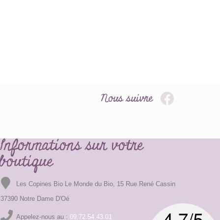
Nous suivre
Informations sur votre
boutique
Les Copines Bio Le Monde du Bio, 15 Rue René Cassin
37390 Notre Dame D'Oé
Appelez-nous au :
09.72.54.43.01