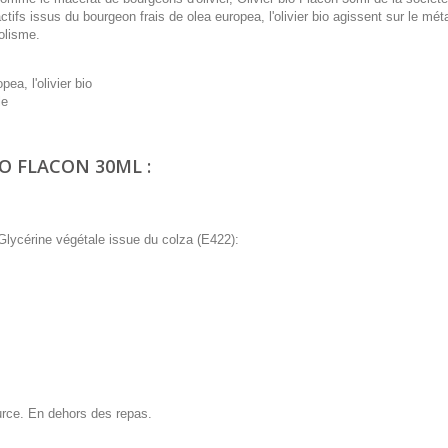
ctifs issus du bourgeon frais de olea europea, l'olivier bio agissent sur le mé
bolisme.
ea, l'olivier bio
le
IO FLACON 30ML :
Glycérine végétale issue du colza (E422):
ource. En dehors des repas.