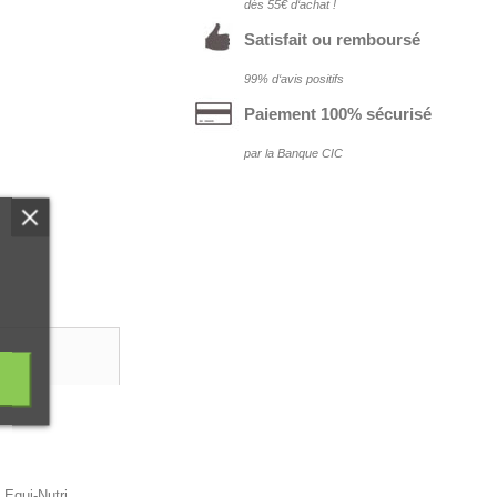
dés 55€ d‘achat !
Satisfait ou remboursé
99% d‘avis positifs
Paiement 100% sécurisé
par la Banque CIC
 Equi-Nutri