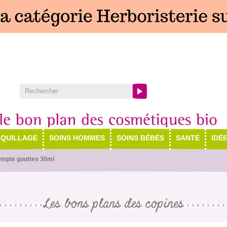
QUILLAGE
SOINS HOMMES
SOINS BÉBÉS
SANTÉ
IDÉ
compte gouttes 30ml
Les bons plans des copines