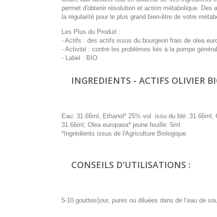
permet d'obtenir résolution et action métabolique. Des a
la régularité pour le plus grand bien-être de votre méta
Les Plus du Produit :
- Actifs : des actifs issus du bourgeon frais de olea europ
- Activité : contre les problèmes liés à la pompe généra
- Label : BIO
INGREDIENTS - ACTIFS OLIVIER B
Eau: 31.66ml, Ethanol* 25% vol. issu du blé: 31.66ml, 
31.66ml, Olea europaea* jeune feuille: 5ml.
*Ingrédients issus de l'Agriculture Biologique
CONSEILS D'UTILISATIONS :
5-10 gouttes/jour, pures ou diluées dans de l’eau de s