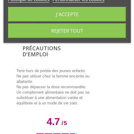
Silice 1%
Comprimés sans talc, ni liant !
Contrôlés bactériologiquement
J'ACCEPTE
Valeur énergétique pour 100 g :
protéines : 65g
lipides : 5.2g
REJETER TOUT
Glucides : 20g
PRÉCAUTIONS
D'EMPLOI
Tenir hors de portée des jeunes enfants.
Ne pas utiliser chez la femme enceinte ou
allaitante.
Ne pas dépasser la dose recommandée.
Un complément alimentaire ne doit pas se
substituer à une alimentation variée et
équilibrée et à un mode de vie sain.
4.7
/
5