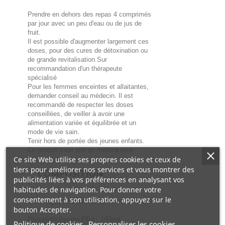
Prendre en dehors des repas 4 comprimés
par jour avec un peu d'eau ou de jus de
fruit.
Il est possible d'augmenter largement ces
doses, pour des cures de détoxination ou
de grande revitalisation.Sur
recommandation d'un thérapeute
spécialisé
Pour les femmes enceintes et allaitantes,
demander conseil au médecin. Il est
recommandé de respecter les doses
conseillées, de veiller à avoir une
alimentation variée et équilibrée et un
mode de vie sain.
Tenir hors de portée des jeunes enfants.
Ce produit n’est pas un médicament
Ce site Web utilise ses propres cookies et ceux de
tiers pour améliorer nos services et vous montrer des
COMPOSITION
publicités liées à vos préférences en analysant vos
habitudes de navigation. Pour donner votre
consentement à son utilisation, appuyez sur le
Micro-algue Klamath du lac Klamath : 99%
bouton Accepter.
Dont
Phényléthylamine PEA : 190mg
Politique de cookies
Personnaliser les cookies