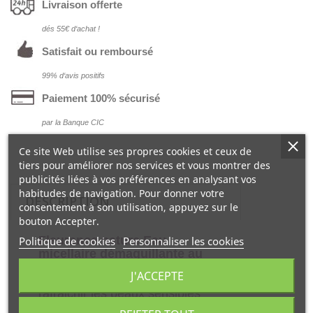
Livraison offerte
dés 55€ d‘achat !
Satisfait ou remboursé
99% d‘avis positifs
Paiement 100% sécurisé
par la Banque CIC
Ce site Web utilise ses propres cookies et ceux de
tiers pour améliorer nos services et vous montrer des
publicités liées à vos préférences en analysant vos
habitudes de navigation. Pour donner votre
DESCRIPTION
consentement à son utilisation, appuyez sur le
bouton Accepter.
Fleurance nature Eau
Politique de cookies
Personnaliser les cookies
micellaire démaquillante au
bleuet bio 200 ml
aide à
J'ACCEPTE
démaquiller, nettoyer et
rafraichir les peaux sensibles
et fragiles.