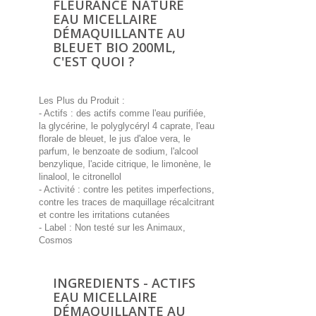
FLEURANCE NATURE
EAU MICELLAIRE
DÉMAQUILLANTE AU
BLEUET BIO 200ML,
C'EST QUOI ?
Les Plus du Produit :
- Actifs : des actifs comme l'eau purifiée,
la glycérine, le polyglycéryl 4 caprate, l'eau
florale de bleuet, le jus d'aloe vera, le
parfum, le benzoate de sodium, l'alcool
benzylique, l'acide citrique, le limonène, le
linalool, le citronellol
- Activité : contre les petites imperfections,
contre les traces de maquillage récalcitrant
et contre les irritations cutanées
- Label : Non testé sur les Animaux,
Cosmos
INGREDIENTS - ACTIFS
EAU MICELLAIRE
DÉMAQUILLANTE AU