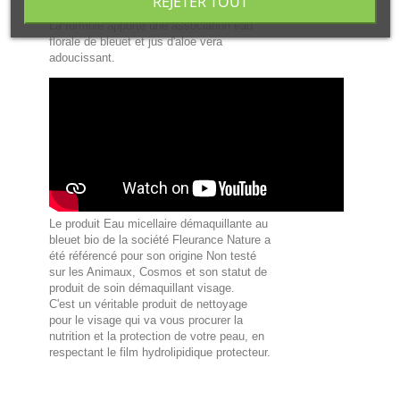
REJETER TOUT
La formule apporte une association eau
florale de bleuet et jus d'aloe vera
adoucissant.
Le produit Eau micellaire démaquillante au
bleuet bio de la société Fleurance Nature a
été référencé pour son origine Non testé
sur les Animaux, Cosmos et son statut de
produit de soin démaquillant visage.
C'est un véritable produit de nettoyage
pour le visage qui va vous procurer la
nutrition et la protection de votre peau, en
respectant le film hydrolipidique protecteur.