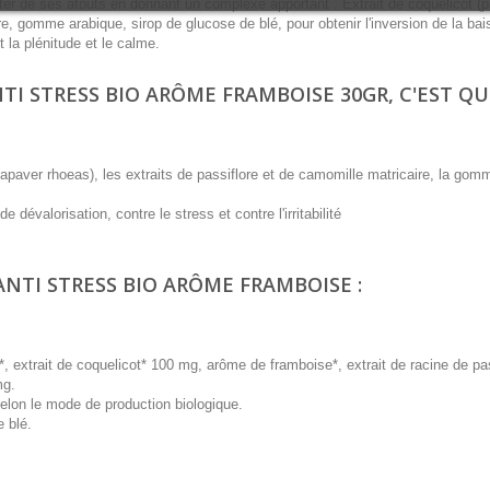
iter de ses atouts en donnant un complexe apportant : Extrait de coquelicot (
re, gomme arabique, sirop de glucose de blé, pour obtenir l'inversion de la ba
 la plénitude et le calme.
 STRESS BIO ARÔME FRAMBOISE 30GR, C'EST QU
papaver rhoeas), les extraits de passiflore et de camomille matricaire, la gom
e dévalorisation, contre le stress et contre l'irritabilité
NTI STRESS BIO ARÔME FRAMBOISE :
 extrait de coquelicot* 100 mg, arôme de framboise*, extrait de racine de pas
mg.
selon le mode de production biologique.
e blé.