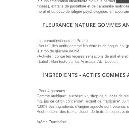
la supplémentation alimentaire bio vous permet de prof
rhoeas), extraits de passiflore et de camomille matricai
moral et du coup de fatigue psychologique, en apportant
FLEURANCE NATURE GOMMES ANTI
Les caractéristiques du Produit :
- Actifs : des actifs comme les extraits de coquelicot (
le sirop de glucose de blé
- Activité : contre les légères sensations de mal être et d
- Label : Non testé sur les Animaux, AB, Ecocert
INGREDIENTS - ACTIFS GOMMES A
_Pour 4 gommes :
Gomme arabique*, sucre roux*, sirop de glucose de blé*,
mg, jus de citron concentré*, extrait de matricaire* 38 
*100% des ingrédients d’origine agricole sont obtenus 
Peut contenir des traces d'oeuf, de fruits à coques et d
Arôme Framboise._