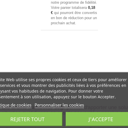
notre programme de fidélité.
Votre panier totalisera
0,18
€
qui pourront être convertis
en bon de réduction pour un
prochain achat.
ite Web utilise ses propres cookies et ceux de tiers pour améliorer
services et vous montrer des publicités liées à vos préférences en
ysant vos habitudes de navigation. Pour donner votre
entement à son utilisation, appuyez sur le bouton Accepter.
tique de cookies
Personnaliser les cookies
 Bio arome framboise 30gr
permet d'apporter une solu
e situation quotidienne en cas de nervosité excessive ou
REJETER TOUT
J'ACCEPTE