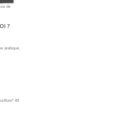
papaver
isse de
OI ?
me arabique,
siflore* 40