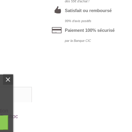
dés 55€ d‘achat !
Satisfait ou remboursé
99% d‘avis positifs
Paiement 100% sécurisé
par la Banque CIC
tion
 de choc