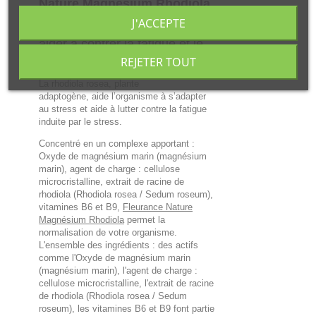
Nature Magnésium Rhodiola
30 comprimés
permet
J'ACCEPTE
d'apporter une synergie pour
aider à contrer la fatigue et le
stress d'origine nerveuse.
REJETER TOUT
La rhodiola rosea, plante
adaptogène, aide l’organisme à s’adapter
au stress et aide à lutter contre la fatigue
induite par le stress.
Concentré en un complexe apportant :
Oxyde de magnésium marin (magnésium
marin), agent de charge : cellulose
microcristalline, extrait de racine de
rhodiola (Rhodiola rosea / Sedum roseum),
vitamines B6 et B9,
Fleurance Nature
Magnésium Rhodiola
permet la
normalisation de votre organisme.
L'ensemble des ingrédients : des actifs
comme l'Oxyde de magnésium marin
(magnésium marin), l'agent de charge :
cellulose microcristalline, l'extrait de racine
de rhodiola (Rhodiola rosea / Sedum
roseum), les vitamines B6 et B9 font partie