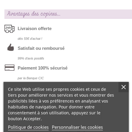
Avantages des copines…
Livraison offerte
dés 55€ d‘achat !
Satisfait ou remboursé
99% d‘avis positifs
Paiement 100% sécurisé
par la Banque CIC
Ce site Web utilise ses propres cookies et ceux de
tiers pour améliorer nos services et vous montrer des
publicités liées à vos préférences en analysant vos
habitudes de navigation. Pour donner votre
DESCRIPTION
consentement à son utilisation, appuyez sur le
bouton Accepter.
Politique de cookies
Personnaliser les cookies
Fleurance