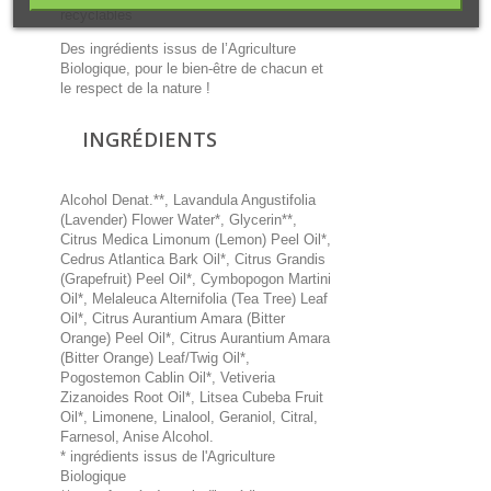
recyclables
Des ingrédients issus de l’Agriculture
Biologique, pour le bien-être de chacun et
le respect de la nature !
INGRÉDIENTS
Alcohol Denat.**, Lavandula Angustifolia
(Lavender) Flower Water*, Glycerin**,
Citrus Medica Limonum (Lemon) Peel Oil*,
Cedrus Atlantica Bark Oil*, Citrus Grandis
(Grapefruit) Peel Oil*, Cymbopogon Martini
Oil*, Melaleuca Alternifolia (Tea Tree) Leaf
Oil*, Citrus Aurantium Amara (Bitter
Orange) Peel Oil*, Citrus Aurantium Amara
(Bitter Orange) Leaf/Twig Oil*,
Pogostemon Cablin Oil*, Vetiveria
Zizanoides Root Oil*, Litsea Cubeba Fruit
Oil*, Limonene, Linalool, Geraniol, Citral,
Farnesol, Anise Alcohol.
* ingrédients issus de l'Agriculture
Biologique