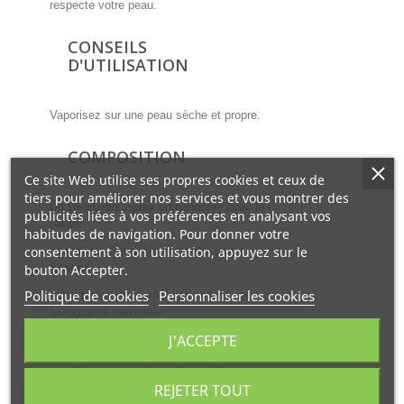
respecte votre peau.
CONSEILS
D'UTILISATION
Vaporisez sur une peau sèche et propre.
COMPOSITION
Ce site Web utilise ses propres cookies et ceux de
tiers pour améliorer nos services et vous montrer des
Un Déodorant Spray en harmonie avec la
publicités liées à vos préférences en analysant vos
nature
habitudes de navigation. Pour donner votre
consentement à son utilisation, appuyez sur le
- Labellisé Cosmébio et certifié par
Ecocert
bouton Accepter.
Politique de cookies
Personnaliser les cookies
- Une teneur en ingrédients naturels et
biologiques maximale
J'ACCEPTE
- Sans paraben ni phenoxyethanol, sans
silicone ni OGM, sans colorant de
synthèse, sans parfum de synthèse
REJETER TOUT
-100% de nos flacons et étuis sont