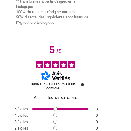
** transformés à partir d'ingrédients
biologique
100% du total est d'origine naturelle
96% du total des ingrédients sont issus de
l'Agriculture Biologique
5
/
5
Basé sur
3
avis soumis à un
contrôle
Voir tous les avis sur ce site
5
étoiles
3
4
étoiles
0
3
étoiles
0
2
étoiles
0