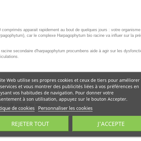
0 comprimés apparait rapidement au bout de quelques jours : votre organisme
harpagophytum), car le complexe Harpagophytum bio racine va influer sur la pré
: racine secondaire d'harpagophytum procumbens aide à agir sur les dysfonc
iculations.
ite Web utilise ses propres cookies et ceux de tiers pour améliorer
services et vous montrer des publicités liées à vos préférences en
ysant vos habitudes de navigation. Pour donner votre
eau.
entement à son utilisation, appuyez sur le bouton Accepter.
e de vie sain.
hors de portée des enfants
tique de cookies
Personnaliser les cookies
REJETER TOUT
J'ACCEPTE