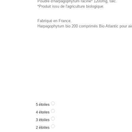
Poudre d'harpagophytum racine* 1200mg, talc.
*Produit issu de l'agriculture biologique.
Fabriqué en France.
Harpagophytum bio 200 comprimés Bio Atlantic pour aide
5
étoiles
4
étoiles
3
étoiles
2
étoiles