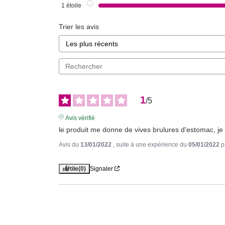
1
étoile
Trier les avis
1
/
5
Avis vérifié
le produit me donne de vives brulures d'estomac, je 
Avis du
13/01/2022
, suite à une expérience du
05/01/2022
p
Utile
(0)
Signaler