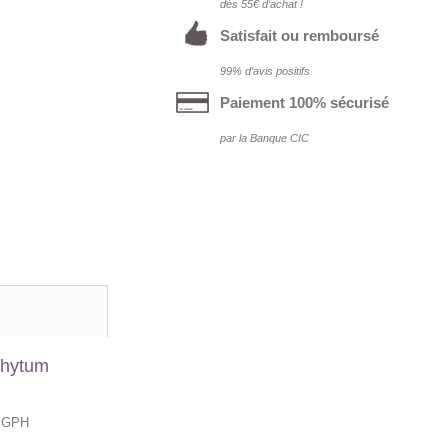
dés 55€ d‘achat !
Satisfait ou remboursé
99% d‘avis positifs
Paiement 100% sécurisé
par la Banque CIC
phytum
, GPH