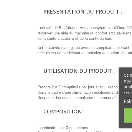
PRÉSENTATION DU PRODUIT :
L'activité de Bio Atlantic Harpagophytum bio 400mg 20
retrouver une aide au maintien du confort articulaire (
de la santé articulaire et de la santé du foie.
Cette activité synergisée avec un complexe apportant 
articulaires en participant au maintien du confort des art
UTILISATION DU PRODUIT:
Ce s
nos 
anal
Prendre 2 à 3 comprimés par jour avec 1 grand verre d'
cons
Dans le cadre d'une alimentation équilibrée et d'un mod
Respecter les doses journalières recommandées. Tenir 
Poli
COMPOSITION:
Ingrédients pour 3 comprimés :