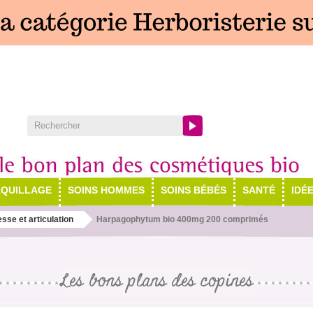
QUILLAGE
SOINS HOMMES
SOINS BÉBÉS
SANTÉ
IDÉ
sse et articulation
Harpagophytum bio 400mg 200 comprimés
Les bons plans des copines