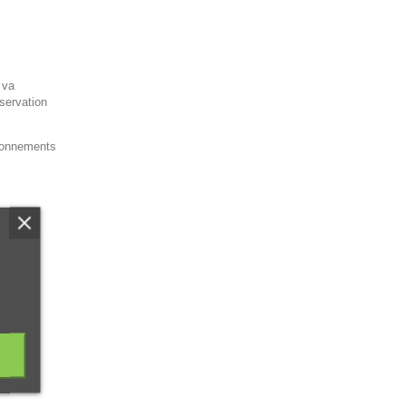
 va
servation
tionnements