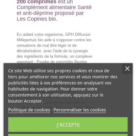
200 comprimés
est un
Complément alimentaire Santé
et anti-déprime proposé par
Les Copines bio.
En aidant votre organisme, GPH Diffusion
Millepertuis bio aide à s'opposer contre les
sensations de mal être léger et de
dévalorisation, avec l'aide de la synergie
des ingrédients de la formule, un complexe
apportant : Poudre de sommités fleuries
de millepertuis bio.
Ce site Web utilise ses propres cookies et ceux de
tiers pour améliorer nos services et vous montrer des
En effet :
publicités liées à vos préférences en analysant vos
Le Millepertuis participe au maintien de
habitudes de navigation. Pour donner votre
l'humeur (en cas d'irritabilité ou de
consentement à son utilisation, appuyez sur le
déséquilibre émotionnel)
bouton Accepter.
Le Millepertuis participe au maintien du
cycle menstruel normal (en cas d'irritabilité
Politique de cookies
Personnaliser les cookies
ou de déséquilibre émotionnel)
Les caractéristiques de la Formule :
J'ACCEPTE
- Actifs : des actifs comme la poudre de
millepertuis bio