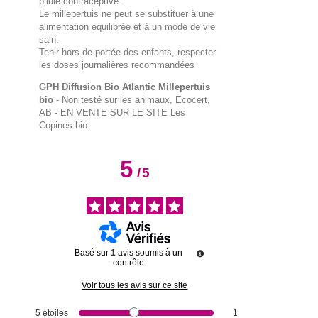
pilule contraceptive.
Le millepertuis ne peut se substituer à une
alimentation équilibrée et à un mode de vie
sain.
Tenir hors de portée des enfants, respecter
les doses journalières recommandées
GPH Diffusion Bio Atlantic Millepertuis
bio
- Non testé sur les animaux, Ecocert,
AB
- EN VENTE SUR LE SITE Les
Copines bio.
5
/
5
Basé sur
1
avis soumis à un
contrôle
Voir tous les avis sur ce site
5
étoiles
1