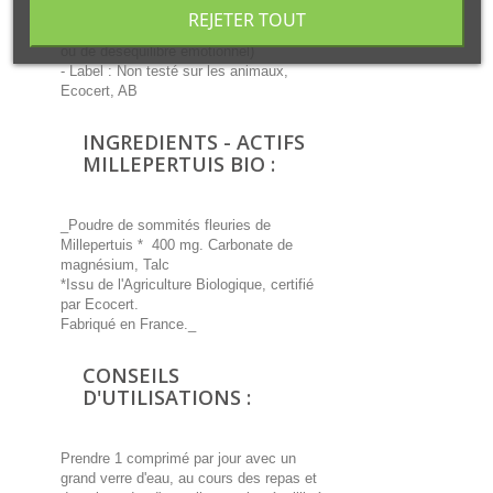
- Activité : Hypericum perforatum contribue
REJETER TOUT
au maintien de l'humeur (en cas d'irritabilité
ou de déséquilibre émotionnel)
- Label : Non testé sur les animaux,
Ecocert, AB
INGREDIENTS - ACTIFS
MILLEPERTUIS BIO :
_Poudre de sommités fleuries de
Millepertuis * 400 mg. Carbonate de
magnésium, Talc
*Issu de l'Agriculture Biologique, certifié
par Ecocert.
Fabriqué en France._
CONSEILS
D'UTILISATIONS :
Prendre 1 comprimé par jour avec un
grand verre d'eau, au cours des repas et