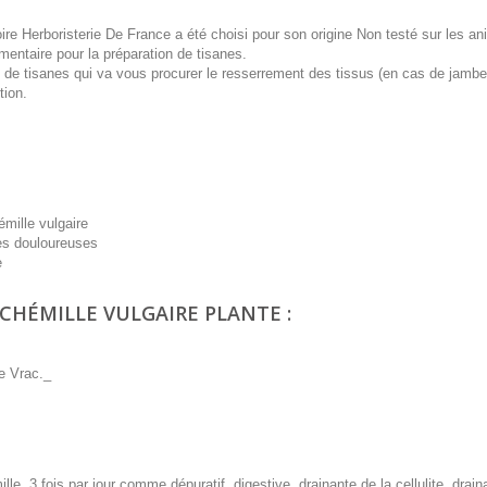
oire Herboristerie De France a été choisi pour son origine Non testé sur les a
mentaire pour la préparation de tisanes.
ion de tisanes qui va vous procurer le resserrement des tissus (en cas de jamb
tion.
émille vulgaire
gles douloureuses
e
LCHÉMILLE VULGAIRE PLANTE :
re Vrac._
e, 3 fois par jour comme dépuratif, digestive, drainante de la cellulite, drai