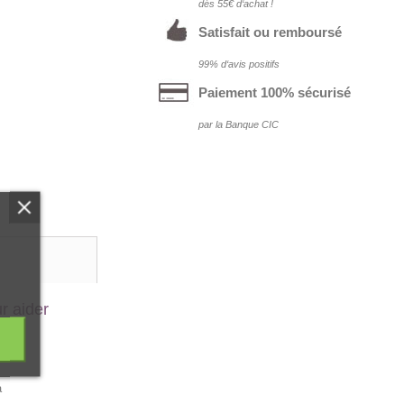
dés 55€ d‘achat !
Satisfait ou remboursé
99% d‘avis positifs
Paiement 100% sécurisé
par la Banque CIC
r aider
a