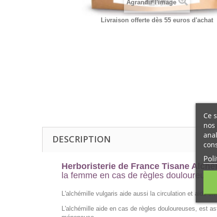
Agrandir l'image
Livraison offerte dès 55 euros d'achat
Ce s
nos 
anal
DESCRIPTION
cons
Poli
Herboristerie de France Tisane Alchém
la femme en cas de règles douloureuses
L'alchémille vulgaris aide aussi la circulation et aide e
L'alchémille aide en cas de règles douloureuses, est ast