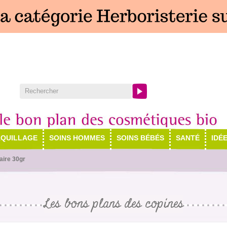
QUILLAGE
SOINS HOMMES
SOINS BÉBÉS
SANTÉ
IDÉ
aire 30gr
Les bons plans des copines