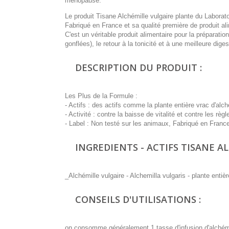
ménopause.
Le produit Tisane Alchémille vulgaire plante du Laborat
Fabriqué en France et sa qualité première de produit ali
C'est un véritable produit alimentaire pour la préparat
gonflées), le retour à la tonicité et à une meilleure diges
DESCRIPTION DU PRODUIT :
Les Plus de la Formule :
- Actifs : des actifs comme la plante entière vrac d'alch
- Activité : contre la baisse de vitalité et contre les rè
- Label : Non testé sur les animaux, Fabriqué en Franc
INGREDIENTS - ACTIFS TISANE A
_Alchémille vulgaire - Alchemilla vulgaris - plante entiè
CONSEILS D'UTILISATIONS :
on consomme généralement 1 tasse d'infusion d'alchémill