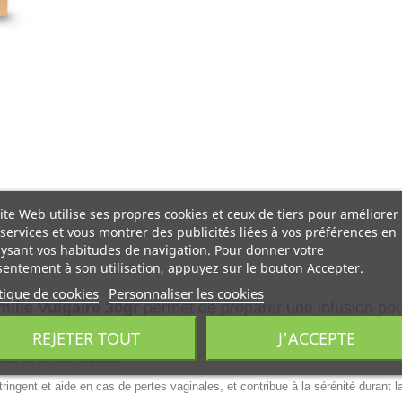
ite Web utilise ses propres cookies et ceux de tiers pour améliorer
services et vous montrer des publicités liées à vos préférences en
ysant vos habitudes de navigation. Pour donner votre
entement à son utilisation, appuyez sur le bouton Accepter.
tique de cookies
Personnaliser les cookies
ille Vulgaire 30gr
permet de préparer une infusion pou
 ou lors de la ménopause.
REJETER TOUT
J'ACCEPTE
n cas de jambes lourdes.
ringent et aide en cas de pertes vaginales, et contribue à la sérénité durant l