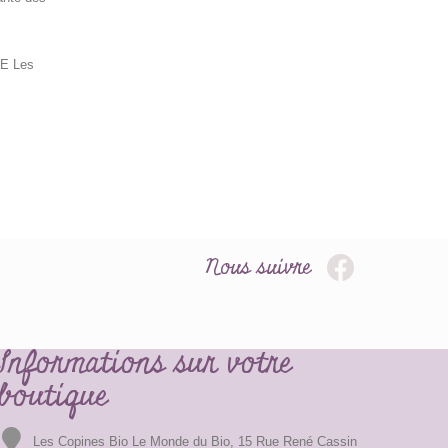
E Les
Nous suivre
Informations sur votre
boutique
Les Copines Bio Le Monde du Bio, 15 Rue René Cassin