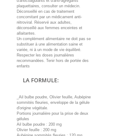
d'anticoagulants et d'anti-agrégants
plaquettaires, consulter un médecin.
Déconseillé en cas de traitement
concomitant par un médicament anti-
rétroviral. Réservé aux adultes,
déconseillé aux femmes enceintes et
allaitantes.
Un complément alimentaire ne doit pas se
substituer à une alimentation saine et
variée, ni à un mode de vie équilibré.
Respecter les doses journalières
recommandées. Tenir hors de portée des
enfants
LA FORMULE:
_Ail bulbe poudre, Olivier feuille, Aubépine
sommités fleuries, enveloppe de la gélule
d'origine végétale.
Portions journalière pour la prise de deux
gélules
Ail bulbe poudre : 200 mg
Olivier feuille : 200 mg
Aubépine sommités fleuries : 120 mg_