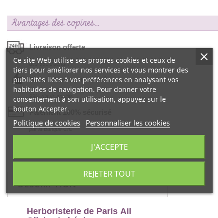
Avantages des copines…
Livraison offerte
Ce site Web utilise ses propres cookies et ceux de
dés 55€ d‘achat !
tiers pour améliorer nos services et vous montrer des
publicités liées à vos préférences en analysant vos
Satisfait ou remboursé
habitudes de navigation. Pour donner votre
99% d‘avis positifs
consentement à son utilisation, appuyez sur le
bouton Accepter.
Paiement 100% sécurisé
Politique de cookies
Personnaliser les cookies
par la Banque CIC
J'ACCEPTE
REJETER TOUT
DESCRIPTION
Herboristerie de Paris Ail