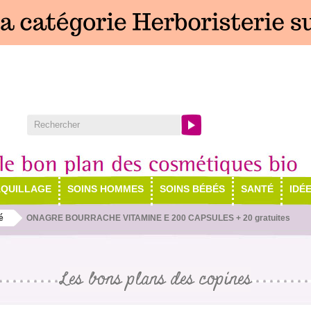
QUILLAGE
SOINS HOMMES
SOINS BÉBÉS
SANTÉ
IDÉ
é
ONAGRE BOURRACHE VITAMINE E 200 CAPSULES + 20 gratuites
Les bons plans des copines