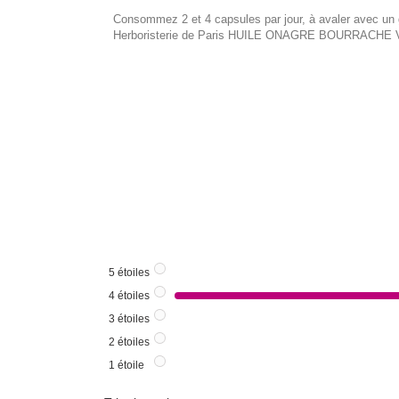
Consommez 2 et 4 capsules par jour, à avaler avec un 
Herboristerie de Paris HUILE ONAGRE BOURRACHE V
5
étoiles
4
étoiles
3
étoiles
2
étoiles
1
étoile