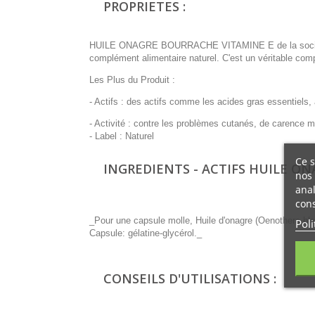
PROPRIETES :
HUILE ONAGRE BOURRACHE VITAMINE E de la société Her
complément alimentaire naturel. C'est un véritable comp
Les Plus du Produit :
- Actifs : des actifs comme les acides gras essentiels,
- Activité : contre les problèmes cutanés, de carence 
- Label : Naturel
Ce s
INGREDIENTS - ACTIFS HUILE ON
nos 
anal
cons
_Pour une capsule molle, Huile d'onagre (Oenothera ble
Poli
Capsule: gélatine-glycérol._
CONSEILS D'UTILISATIONS :