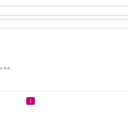
ar
A.A.
1