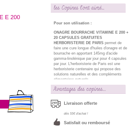
les Copines l'ont aimé...
 E 200
Pour son utilisation :
ONAGRE BOURRACHE VITAMINE E 200 +
20 CAPSULES GRATUITES
HERBORISTERIE DE PARIS
permet de
faire une cure longue d'huiles d'onagre et de
bourrache en apportant 145mg d'acide
gamma-linolénique par jour pour 4 capsules
par jour. L'herboristerie de Paris est une
herboristerie centenaire qui propose des
solutions naturelles et des compléments
alimentaires naturels.
Avantages des copines…
Livraison offerte
dés 55€ d‘achat !
Satisfait ou remboursé