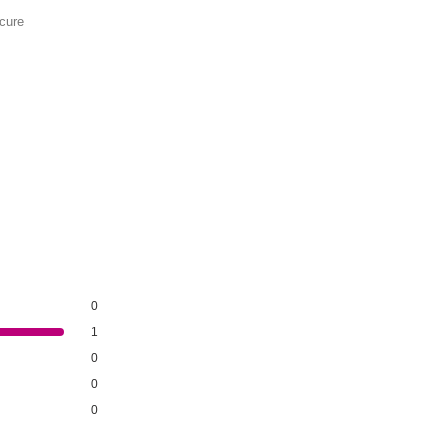
 cure
0
1
0
0
0