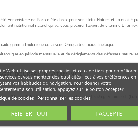
boristerie de Paris a été choisi pour son statut Naturel et sa qualité pr
lément nutritionnel naturel qui va vous procurer l'apport de vitamine E, antio
 acide gamma linolénique de la série Oméga 6 et acide linoléique
métabolique en période menstruelle et de dérèglements des défenses naturelle
ite Web utilise ses propres cookies et ceux de tiers pour améliorer
AGRE BOURRACHE VITAMINE E :
services et vous montrer des publicités liées à vos préférences en
ysant vos habitudes de navigation. Pour donner votre
entement à son utilisation, appuyez sur le bouton Accepter.
nnis) 250mg, Huile de bourrache (Borago officinalis) 250mg, Vitamine E (huile
tique de cookies
Personnaliser les cookies
REJETER TOUT
J'ACCEPTE