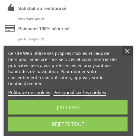
Satisfait ou remboursé
99% d‘avis positifs
Paiement 100% sécurisé
par la Banque CIC
Ce site Web utilise ses propres cookies et ceux de
tiers pour améliorer nos services et vous montrer des
publicités liées à vos préférences en analysant vos
habitudes de navigation. Pour donner votre
DESCRIPTION
consentement à son utilisation, appuyez sur le
bouton Accepter.
Herboristerie de Paris Tisane
Politique de cookies
Personnaliser les cookies
Achillée Millefeuille Bio 50
gr
permet d'aider la santé
J'ACCEPTE
vasculaire dans son maintien.
L'Achillée millefeuille (sommités
REJETER TOUT
fleuries) participe aussi au maintien du
Cycle menstruel.