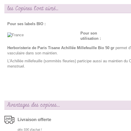
les Copines l'ont aimé...
Pour ses labels BIO :
Pour son
utilisation :
Herboristerie de Paris Tisane Achillée Millefeuille Bio 50 gr
permet d'
vasculaire dans son maintien.
L'Achillée millefeuille (sommités fleuries) participe aussi au maintien du 
menstruel.
Avantages des copines…
Livraison offerte
dés 55€ d‘achat !