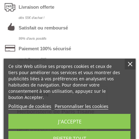
Livraison offerte
dés 55€ d‘achat !
Satisfait ou remboursé
99% d‘avis positifs
Paiement 100% sécurisé
par la Banque CIC
Ce site Web utilise ses propres cookies et ceux de
tiers pour améliorer nos services et vous montrer des
publicités liées à vos préférences en analysant vos
habitudes de navigation. Pour donner votre
consentement à son utilisation, appuyez sur le
DESCRIPTION
bouton Accepter.
Politique de cookies
Personnaliser les cookies
Herboristerie de Paris Tisane
au Romarin feuille bio 50
J'ACCEPTE
gr
permet de préparer une
belle infusion bio pour aider à
préserver la fonction de la
REJETER TOUT