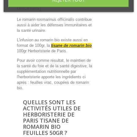
digestion (par rosmarinus
officinalis)
Le romarin rosmarinus officinalis contribue
aussi à aider les défenses immunitaires et
la santé urinaire.
L'infusion au romarin bio existe aussi en
format de 100gr, la
tisane de romarin bio
100gr Herboristerie de Paris.
Pour avoir comme résultat, le maintien de
la santé du foie et de la santé digestive, la
supplémentation nutritionnelle par
l'herboristerie apporte les ingrédients ci
après : feuilles vrac, coupées de romarin
bio.
QUELLES SONT LES
ACTIVITÉS UTILES DE
HERBORISTERIE DE
PARIS TISANE DE
ROMARIN BIO
FEUILLES 50GR ?