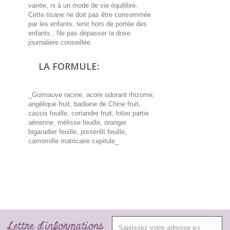
variée, ni à un mode de vie équilibré.
Cette tisane ne doit pas être consommée
par les enfants, tenir hors de portée des
enfants ; Ne pas dépasser la dose
journalière conseillée
LA FORMULE:
_Guimauve racine, acore odorant rhizome,
angélique fruit, badiane de Chine fruit,
cassis feuille, coriandre fruit, lotier partie
aérienne, mélisse feuille, oranger
bigaradier feuille, pissenlit feuille,
camomille matricaire capitule_
Lettre d'informations