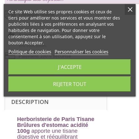
Ce site Web utilise ses propres cookies et ceux de
Livraison offerte
tiers pour améliorer nos services et vous montrer des
publicités liées à vos préférences en analysant vos
dés 55€ d‘achat !
habitudes de navigation. Pour donner votre
Satisfait ou remboursé
consentement à son utilisation, appuyez sur le
bouton Accepter.
99% d‘avis positifs
Politique de cookies
Personnaliser les cookies
Paiement 100% sécurisé
J'ACCEPTE
par la Banque CIC
REJETER TOUT
DESCRIPTION
Herboristerie de Paris Tisane
Brûlures d'estomac acidité
100g
apporte une tisane
digestive et rééquilibrant