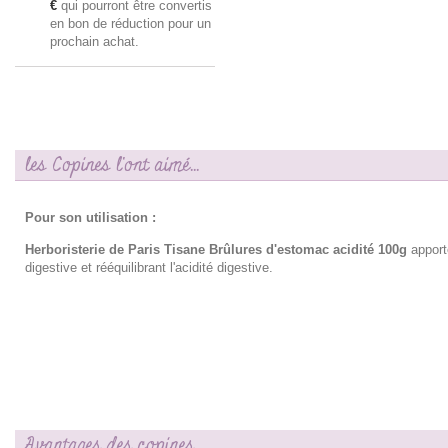
€
qui pourront être convertis
en bon de réduction pour un
prochain achat.
les Copines l'ont aimé...
Pour son utilisation :
Herboristerie de Paris Tisane Brûlures d'estomac acidité 100g
apport
digestive et rééquilibrant l'acidité digestive.
Avantages des copines…