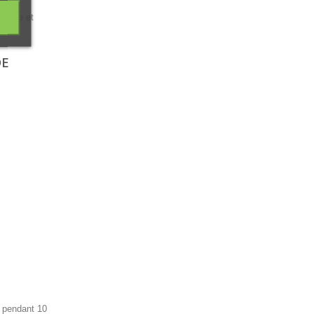
 cycle et
DE
r pendant 10