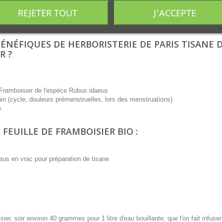
REJETER TOUT
J'ACCEPTE
e, est le véritable ingrédient actif qui va cibler le maintien de la régularité du
ÉNÉFIQUES DE HERBORISTERIE DE PARIS TISANE 
R ?
e Framboisier de l'espèce Rubus idaeus
minin (cycle, douleurs prémenstruelles, lors des menstruations)
e
 FEUILLE DE FRAMBOISIER BIO :
eus en vrac pour préparation de tisane
ier, soir environ 40 grammes pour 1 litre d'eau bouillante, que l'on fait infuse