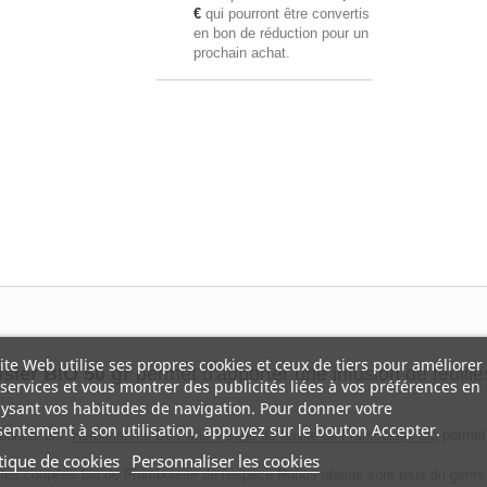
€
qui pourront être convertis
en bon de réduction pour un
prochain achat.
ite Web utilise ses propres cookies et ceux de tiers pour améliorer
sier BIO 50 gr
permet d'apporter une infusion de feuille
services et vous montrer des publicités liées à vos préférences en
ysant vos habitudes de navigation. Pour donner votre
entement à son utilisation, appuyez sur le bouton Accepter.
boisier bio,
Herboristerie De Paris Tisane de feuille de Framboisier bio
permet l
tique de cookies
Personnaliser les cookies
lles coupées bio de Framboisier de l'espèce Rubus idaeus sont tous du genre 