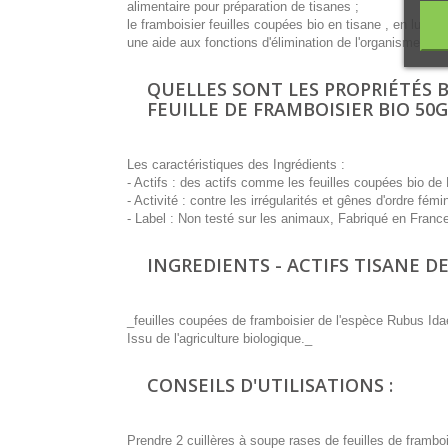
alimentaire pour préparation de tisanes ;
le framboisier feuilles coupées bio en tisane , en lui mêm
une aide aux fonctions d'élimination de l'organisme.
QUELLES SONT LES PROPRIÉTÉS B
FEUILLE DE FRAMBOISIER BIO 50G
Les caractéristiques des Ingrédients :
- Actifs : des actifs comme les feuilles coupées bio d
- Activité : contre les irrégularités et gênes d'ordre fé
- Label : Non testé sur les animaux, Fabriqué en Franc
INGREDIENTS - ACTIFS TISANE DE
_feuilles coupées de framboisier de l'espèce Rubus Ida
Issu de l'agriculture biologique._
CONSEILS D'UTILISATIONS :
Prendre 2 cuillères à soupe rases de feuilles de frambois