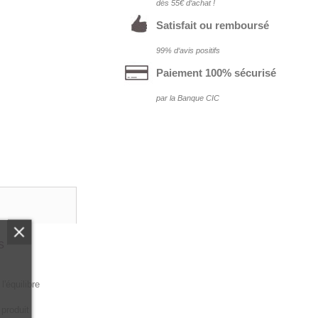
dés 55€ d‘achat !
Satisfait ou remboursé
99% d‘avis positifs
Paiement 100% sécurisé
par la Banque CIC
s
'équilibre
produit