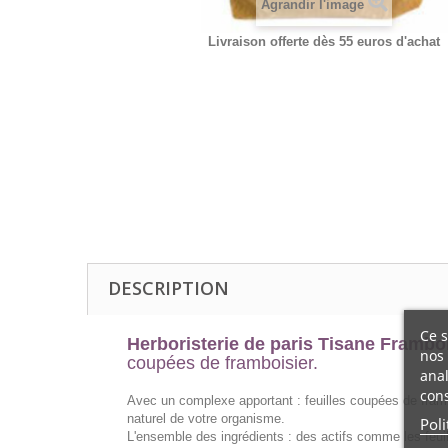
Agrandir l'image
Livraison offerte dès 55 euros d'achat
DESCRIPTION
Ce s
Herboristerie de paris Tisane Framboi
nos 
coupées de framboisier.
anal
cons
Avec un complexe apportant : feuilles coupées de fram
naturel de votre organisme.
Poli
L'ensemble des ingrédients : des actifs comme les feui