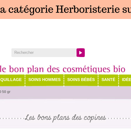
QUILLAGE
SOINS HOMMES
SOINS BÉBÉS
SANTÉ
IDÉ
O 50 gr
Les bons plans des copines