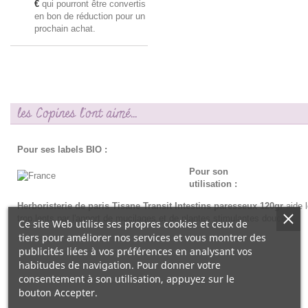
€
qui pourront être convertis
en bon de réduction pour un
prochain achat.
les Copines l'ont aimé...
Pour ses labels BIO :
Pour son
utilisation :
Herboristerie de paris Tisane Transit Intestins paresseux 120gr
aide l
trop lents par l'apport de mucilages et de plantes stimulantes douces.
Ce site Web utilise ses propres cookies et ceux de
tiers pour améliorer nos services et vous montrer des
publicités liées à vos préférences en analysant vos
habitudes de navigation. Pour donner votre
consentement à son utilisation, appuyez sur le
bouton Accepter.