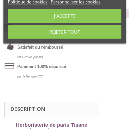
Politique de cookies
Personnaliser les cookies
Avantages des copines…
J'ACCEPTE
Livraison offerte
REJETER TOUT
dés 55€ d‘achat !
Satisfait ou remboursé
99% d‘avis positifs
Paiement 100% sécurisé
par la Banque CIC
DESCRIPTION
Herboristerie de paris Tisane