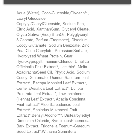
Aqua (Water), Coco-Glucoside,Glycerin**,
Lauryl Glucoside,
Caprylyl/CaprylGlucoside, Sodium Pca,
Citric Acid, XanthanGum, Glyceryl Oleate,
Oryza Sativa (Rice) BranOil, Polyglyceryl-
3 Caprate, Parfum (Fragrance), Disodium
CocoylGlutamate, Sodium Benzoate, Zinc
Pca, Coco-Caprylate, PotassiumSorbate,
Hydrolyzed Wheat Protein, Guar
HydroxypropyltrimoniumChloride, Emblica
O­fficinalis Fruit Extract*, Lecithin*, Melia
AzadirachtaSeed Oil, Phytic Acid, Sodium
Cocoyl Glutamate, OcimumSanctum Leaf
Extract*, Bacopa Monnieri Leaf Extract*,
CentellaAsiatica Leaf Extract*, Eclipta
Prostrata Leaf Extract*, LawsoniaInermis
(Henna) Leaf Extract*, Acacia Concinna
Fruit Extract*,Aloe Barbadensis Leaf
Extract*, Sapindus Mukorossi Fruit
Extract*,Benzyl Alcohol***, Distearoylethyl
Dimonium Chloride, SymplocosRacemosa
Bark Extract, Trigonella Foenum-Graecum
Seed Extract*,Withania Somnifera