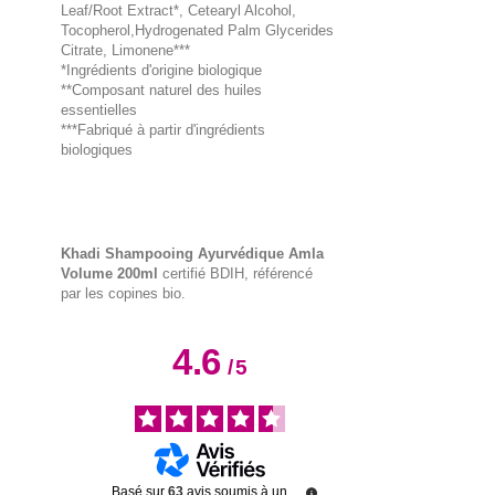
Leaf/Root Extract*, Cetearyl Alcohol,
Tocopherol,Hydrogenated Palm Glycerides
Citrate, Limonene***
*Ingrédients d'origine biologique
**Composant naturel des huiles
essentielles
***Fabriqué à partir d'ingrédients
biologiques
Khadi Shampooing Ayurvédique Amla
Volume 200ml
certifié BDIH, référencé
par les copines bio.
4.6
/
5
Basé sur
63
avis soumis à un