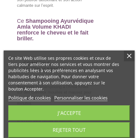
calmante sur l’esprit.
Ce
Shampooing Ayurvédique
Amla Volume KHADI
renforce le cheveu et le fait
briller.
Ce site Web utilise ses propres cookies et ceux de
CONSEILS
tiers pour améliorer nos services et vous montrer des
D'UTILISATION
publicités liées à vos préférences en analysant vos
habitudes de navigation. Pour donner votre
consentement à son utilisation, appuyez sur le
Appliquez le shampooing à l'Amla Khadi
bouton Accepter.
sur des cheveux mouillés et massez pour
Politique de cookies
Personnaliser les cookies
faire mousser, puis laisser agir quelques
minutes.
Laissez agir et rincez. Répétez
J'ACCEPTE
l’application sur les longueurs, si les
cheveux sont ternes et abimés.
REJETER TOUT
COMPOSITION :