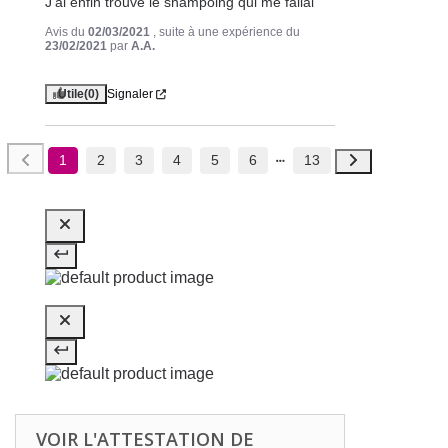
J'ai enfin trouvé le shampoing qui me fallai
Avis du
02/03/2021
, suite à une expérience du
23/02/2021
par
A.A.
Utile
(0)
Signaler
1
2
3
4
5
6
13
VOIR L'ATTESTATION DE