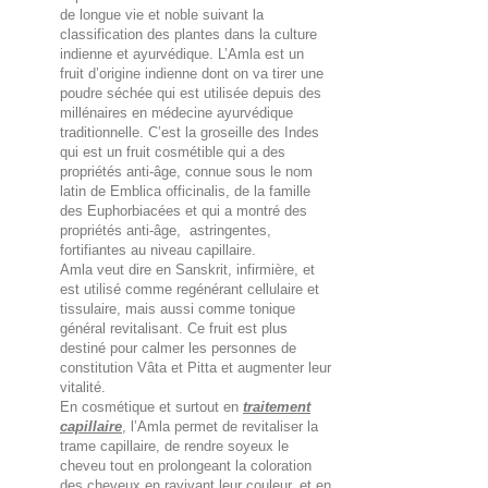
de longue vie et noble suivant la
classification des plantes dans la culture
indienne et ayurvédique. L’Amla est un
fruit d’origine indienne dont on va tirer une
poudre séchée qui est utilisée depuis des
millénaires en médecine ayurvédique
traditionnelle. C’est la groseille des Indes
qui est un fruit cosmétible qui a des
propriétés anti-âge, connue sous le nom
latin de Emblica officinalis, de la famille
des Euphorbiacées et qui a montré des
propriétés anti-âge, astringentes,
fortifiantes au niveau capillaire.
Amla veut dire en Sanskrit, infirmière, et
est utilisé comme regénérant cellulaire et
tissulaire, mais aussi comme tonique
général revitalisant. Ce fruit est plus
destiné pour calmer les personnes de
constitution Vâta et Pitta et augmenter leur
vitalité.
En cosmétique et surtout en
traitement
capillaire
, l’Amla permet de revitaliser la
trame capillaire, de rendre soyeux le
cheveu tout en prolongeant la coloration
des cheveux en ravivant leur couleur, et en