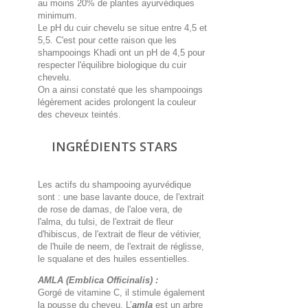
au moins 20% de plantes ayurvédiques
minimum.
Le pH du cuir chevelu se situe entre 4,5 et
5,5. C'est pour cette raison que les
shampooings Khadi ont un pH de 4,5 pour
respecter l'équilibre biologique du cuir
chevelu.
On a ainsi constaté que les shampooings
légèrement acides prolongent la couleur
des cheveux teintés.
INGRÉDIENTS STARS
Les actifs du shampooing ayurvédique
sont : une base lavante douce, de l'extrait
de rose de damas, de l'aloe vera, de
l'alma, du tulsi, de l'extrait de fleur
d'hibiscus, de l'extrait de fleur de vétivier,
de l'huile de neem, de l'extrait de réglisse,
le squalane et des huiles essentielles.
AMLA (Emblica Officinalis) :
Gorgé de vitamine C, il stimule également
la pousse du cheveu. L’
amla
est un arbre