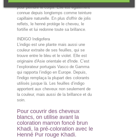
henné était déjà utilisée dans l’Antiquité
pour peindre le corps. Elle est également
connue depuis longtemps comme teinture
capillaire naturelle. En plus d'offrir de jolis
reflets, le henné protège le cheveu, le
fortifie et lui redonne toute sa brillance.
INDIGO Indigofera
L’indigo est une plante mais aussi une
couleur extraite de ses feuilles, qui se
trouve entre le bleu et le violet. Elle est
originaire d'Asie orientale et d'Inde. C’est
l’explorateur portugais Vasco de Gamma
qui rapporta l’indigo en Europe. Depuis,
l'indigo remplaça la plupart des colorants
utilisés jusque là. Les feuilles d’indigo
apportent aux cheveux non seulement de
la couleur, mais aussi de la brillance et du
soin.
Pour couvrir des cheveux
blancs, on utilise avant la
coloration marron foncé brun
Khadi, la pré-coloration avec le
Henné Pur rouge Khadi.