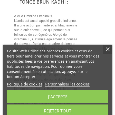
FONCÉ BRUN KADHI :
AMLA Emblica Officinalis
L'amla est aussi appelé groseille indienne.
Il a une action purifiante et antibactérienne
sur le cuir chevelu, ce qui permet aux
follicules de se régénérer. Gorgé de
vitamine C, il stimule également la pousse
du cheveu. L’amla est un arbre de longue
vie et noble suivant la classification des
Ce site Web utilise ses propres cookies et ceux de
plantes dans la culture indienne et
tiers pour améliorer nos services et vous montrer des
ayurvédique.
publicités liées à vos préférences en analysant vos
HENNÉ Lawsonia Inermis
habitudes de navigation. Pour donner votre
Le henné est un arbuste épineux originaire
consentement à son utilisation, appuyez sur le
du Nord et de l’Est de l’Afrique, poussant
bouton Accepter.
aussi dans une grande partie de l’Asie.
Politique de cookies
Personnaliser les cookies
Pour prospérer, il a besoin de beaucoup de
lumière et de chaleur. En Orient, le parfum
agréable du henné est apprécié depuis des
J'ACCEPTE
millénaires : en raison de son odeur
apaisante, le henné est une plante de
jardin extrêmement populaire. Obtenue à
REJETER TOUT
partir des feuilles de l’arbuste, la poudre de