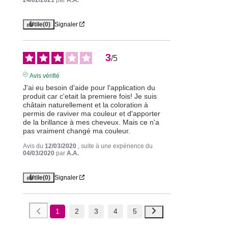
Utile
(0)
Signaler
3
/
5
Avis vérifié
J'ai eu besoin d'aide pour l'application du 
produit car c'etait la premiere fois! Je suis 
châtain naturellement et la coloration à 
permis de raviver ma couleur et d'apporter 
de la brillance à mes cheveux. Mais ce n'a 
pas vraiment changé ma couleur.
Avis du
12/03/2020
, suite à une expérience du
04/03/2020
par
A.A.
Utile
(0)
Signaler
1
2
3
4
5