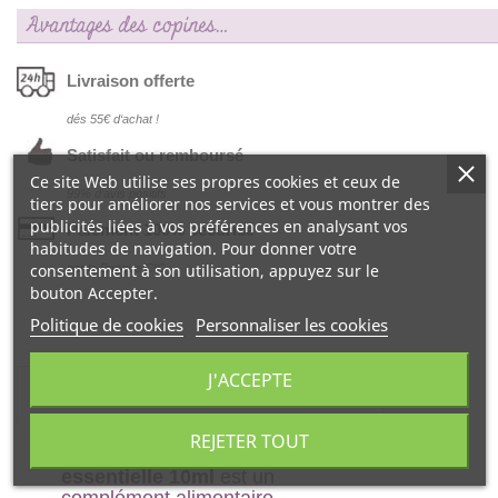
Avantages des copines…
Livraison offerte
dés 55€ d‘achat !
Satisfait ou remboursé
Ce site Web utilise ses propres cookies et ceux de
99% d‘avis positifs
tiers pour améliorer nos services et vous montrer des
publicités liées à vos préférences en analysant vos
Paiement 100% sécurisé
habitudes de navigation. Pour donner votre
consentement à son utilisation, appuyez sur le
par la Banque CIC
bouton Accepter.
Politique de cookies
Personnaliser les cookies
J'ACCEPTE
DESCRIPTION
REJETER TOUT
Ladrome Cajeput Huile
essentielle 10ml
est un