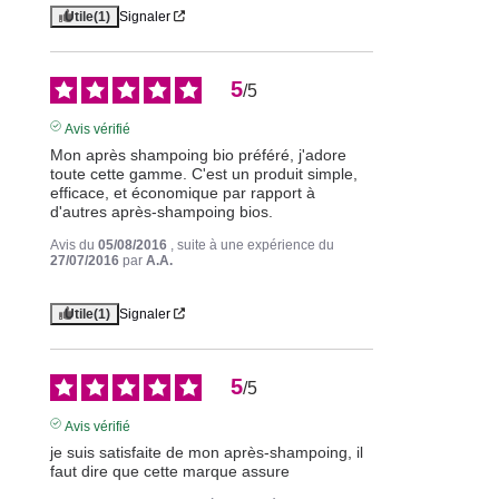
Utile
(1)
Signaler
5
/
5
Avis vérifié
Mon après shampoing bio préféré, j'adore 
toute cette gamme. C'est un produit simple, 
efficace, et économique par rapport à 
d'autres après-shampoing bios.
Avis du
05/08/2016
, suite à une expérience du
27/07/2016
par
A.A.
Utile
(1)
Signaler
5
/
5
Avis vérifié
je suis satisfaite de mon après-shampoing, il 
faut dire que cette marque assure