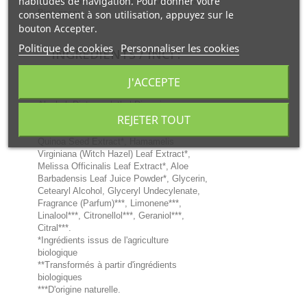
habitudes de navigation. Pour donner votre
masser délicatement du bout des doigts.
Bien rincer.
consentement à son utilisation, appuyez sur le
bouton Accepter.
Politique de cookies
Personnaliser les cookies
INGRÉDIENTS / INCI :
J'ACCEPTE
Water (Aqua), Alcohol** denat, Behenyl
Alcohol, Distearoylethyl Dimonium
Chloride, Dodecane, Inulin, Aloe
REJETER TOUT
Barbadensis Leaf Juice*, Chenopodium
Quinoa Seed Extract*, Hamamelis
Virginiana (Witch Hazel) Leaf Extract*,
Melissa Officinalis Leaf Extract*, Aloe
Barbadensis Leaf Juice Powder*, Glycerin,
Cetearyl Alcohol, Glyceryl Undecylenate,
Fragrance (Parfum)***, Limonene***,
Linalool***, Citronellol***, Geraniol***,
Citral***.
*Ingrédients issus de l'agriculture
biologique
**Transformés à partir d'ingrédients
biologiques
***D'origine naturelle.