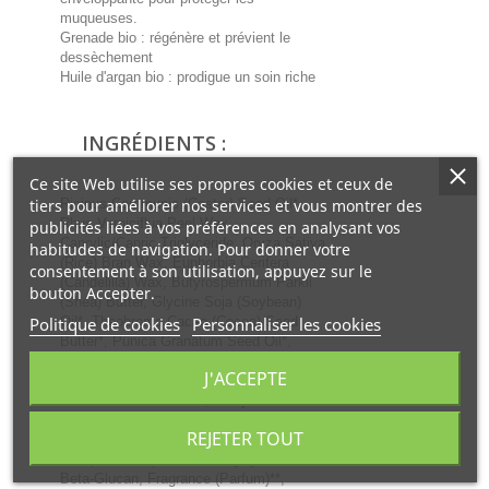
muqueuses.
Grenade bio : régénère et prévient le
dessèchement
Huile d'argan bio : prodigue un soin riche
INGRÉDIENTS :
Ce site Web utilise ses propres cookies et ceux de
tiers pour améliorer nos services et vous montrer des
Ricinus Communis (Castor) Seed Oil*,
Rhus Verniciflua Peel Wax,
publicités liées à vos préférences en analysant vos
Caprylic/Capric Triglyceride, Oryza Sativa
habitudes de navigation. Pour donner votre
(Rice) Bran Wax, Euphorbia Cerifera
consentement à son utilisation, appuyez sur le
(Candelilla) Wax, Butyrospermum Parkii
bouton Accepter.
(Shea) Butter, Glycine Soja (Soybean)
Politique de cookies
Personnaliser les cookies
Oil*, Theobroma Cacao (Cocoa) Seed
Butter*, Punica Granatum Seed Oil*,
Argania Spinosa Kernel Oil*, Helianthus
J'ACCEPTE
Annuus (Sunflower) Seed Oil*, Bertholletia
Excelsa Seed Extract*, Anthyllis
Vulneraria Flower Extract*, Hamamelis
REJETER TOUT
Virginiana (Witch Hazel) Leaf Extract*,
Tocopherol, Dipotassium Glycyrrhizate,
Beta-Glucan, Fragrance (Parfum)**,