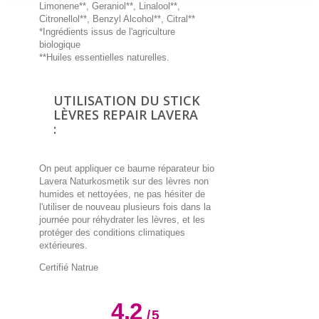
Limonene**, Geraniol**, Linalool**,
Citronellol**, Benzyl Alcohol**, Citral**
*Ingrédients issus de l'agriculture
biologique
**Huiles essentielles naturelles.
UTILISATION DU STICK
LÈVRES REPAIR LAVERA
:
On peut appliquer ce baume réparateur bio
Lavera Naturkosmetik sur des lèvres non
humides et nettoyées, ne pas hésiter de
l'utiliser de nouveau plusieurs fois dans la
journée pour réhydrater les lèvres, et les
protéger des conditions climatiques
extérieures.
Certifié Natrue
4.2
/
5