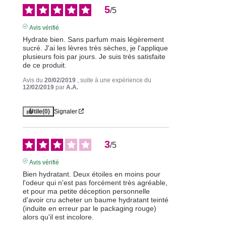
5
/
5
Avis vérifié
Hydrate bien. Sans parfum mais légèrement 
sucré. J'ai les lèvres très sèches, je l'applique 
plusieurs fois par jours. Je suis très satisfaite 
de ce produit.
Avis du
20/02/2019
, suite à une expérience du
12/02/2019
par
A.A.
Utile
(0)
Signaler
3
/
5
Avis vérifié
Bien hydratant. Deux étoiles en moins pour 
l'odeur qui n'est pas forcément très agréable, 
et pour ma petite déception personnelle 
d'avoir cru acheter un baume hydratant teinté 
(induite en erreur par le packaging rouge) 
alors qu'il est incolore.