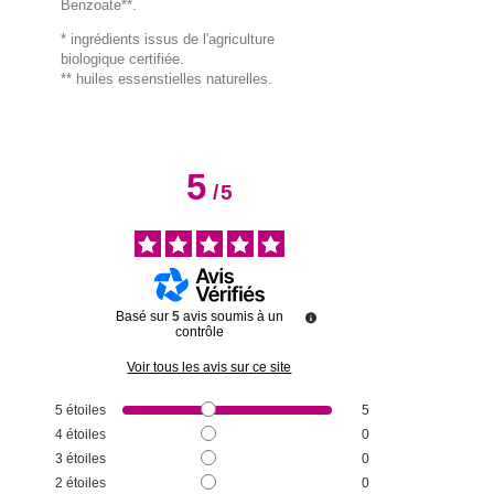
Benzoate**.
* ingrédients issus de l'agriculture
biologique certifiée.
** huiles essenstielles naturelles.
5
/
5
Basé sur
5
avis soumis à un
contrôle
Voir tous les avis sur ce site
5
étoiles
5
4
étoiles
0
3
étoiles
0
2
étoiles
0