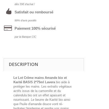
dés 55€ d‘achat !
Satisfait ou remboursé
99% d‘avis positifs
Paiement 100% sécurisé
par la Banque CIC
DESCRIPTION
Le Lot Crème mains Amande bio et
Karité BASIS 2*75ml Lavera
bio aide à
protèger les mains. Les extraits végétaux
actifs issus de la camomille et du
calendula bio ont un effet apaisant et
nourrissant. Le beurre de Karité bio ainsi
que l'huile d'amande douce vont ré-
hydrater l'épiderme et rendre vos mains