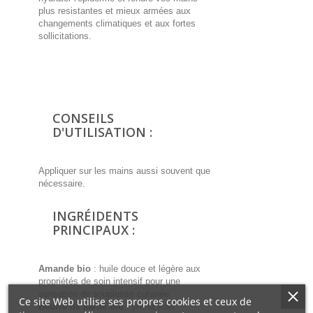
plus resistantes et mieux armées aux
changements climatiques et aux fortes
sollicitations.
CONSEILS
D'UTILISATION :
Appliquer sur les mains aussi souvent que
nécessaire.
INGRÉIDENTS
PRINCIPAUX :
Amande bio
: huile douce et légère aux
propriétés de soin intensif pour une
sensation de souplesse cutanée.
Ce site Web utilise ses propres cookies et ceux de
Beurre de karité bio
: prend soin