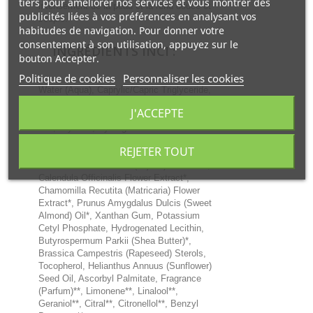
tiers pour améliorer nos services et vous montrer des
intensément de la peau et la rend douce et
publicités liées à vos préférences en analysant vos
souple.
habitudes de navigation. Pour donner votre
consentement à son utilisation, appuyez sur le
INGRÉDIENTS INCI :
bouton Accepter.
Politique de cookies
Personnaliser les cookies
Water (Aqua), Caprylic/Capric Triglyceride,
Alcohol*, Butyrospermum Parkii
J'ACCEPTE
(Shea Butter), Glycine Soja (Soybean)
Oil*, Glycerin, Hydrogenated Palm
Glycerides, Stearic Acid, Helianthus
REJETER TOUT
Annuus (Sunflower) Seed Oil*, Cellulose,
Simmondsia Chinensis (Jojoba) Seed Oil*,
Calendula Officinalis Flower Extract*,
Chamomilla Recutita (Matricaria) Flower
Extract*, Prunus Amygdalus Dulcis (Sweet
Almond) Oil*, Xanthan Gum, Potassium
Cetyl Phosphate, Hydrogenated Lecithin,
Butyrospermum Parkii (Shea Butter)*,
Brassica Campestris (Rapeseed) Sterols,
Tocopherol, Helianthus Annuus (Sunflower)
Seed Oil, Ascorbyl Palmitate, Fragrance
(Parfum)**, Limonene**, Linalool**,
Geraniol**, Citral**, Citronellol**, Benzyl