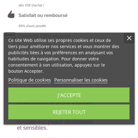
dés 55€ d‘achat !
Satisfait ou remboursé
99% d‘avis positifs
Paiement 100% sécurisé
Ce site Web utilise ses propres cookies et ceux de
tiers pour améliorer nos services et vous montrer des
par la Banque CIC
publicités liées à vos préférences en analysant vos
habitudes de navigation. Pour donner votre
consentement à son utilisation, appuyez sur le
bouton Accepter.
Politique de cookies
Personnaliser les cookies
DESCRIPTION
J'ACCEPTE
Lavera Lait Corps
Raffermissant Basis Sensitiv
250 ml
permet d'hydrater, de
REJETER TOUT
nourrir et d'apporter de la
fermeté aux peaux dévitalisées
et sensibles.