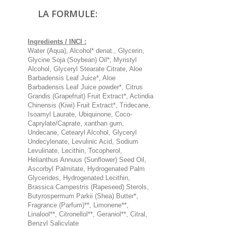
LA FORMULE:
Ingredients / INCI :
Water (Aqua), Alcohol* denat., Glycerin,
Glycine Soja (Soybean) Oil*, Myristyl
Alcohol, Glyceryl Stearate Citrate, Aloe
Barbadensis Leaf Juice*, Aloe
Barbadensis Leaf Juice powder*, Citrus
Grandis (Grapefruit) Fruit Extract*, Actindia
Chinensis (Kiwi) Fruit Extract*, Tridecane,
Isoamyl Laurate, Ubiquinone, Coco-
Caprylate/Caprate, xanthan gum,
Undecane, Cetearyl Alcohol, Glyceryl
Undecylenate, Levulinic Acid, Sodium
Levulinate, Lecithin, Tocopherol,
Helianthus Annuus (Sunflower) Seed Oil,
Ascorbyl Palmitate, Hydrogenated Palm
Glycerides, Hydrogenated Lecithin,
Brassica Campestris (Rapeseed) Sterols,
Butyrospermum Parkii (Shea) Butter*,
Fragrance (Parfum)**, Limonene**,
Linalool**, Citronellol**, Geraniol**, Citral,
Benzyl Salicylate