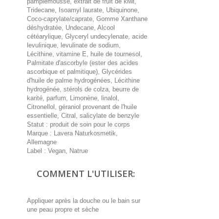
pamplemousse, extrait de fruit de kiwi,
Tridecane, Isoamyl laurate, Ubiquinone,
Coco-caprylate/caprate, Gomme Xanthane
déshydratée, Undecane, Alcool
cétéarylique, Glyceryl undecylenate, acide
levulinique, levulinate de sodium,
Lécithine, vitamine E, huile de tournesol,
Palmitate d'ascorbyle (ester des acides
ascorbique et palmitique), Glycérides
d'huile de palme hydrogénées, Lécithine
hydrogénée, stérols de colza, beurre de
karité, parfum, Limonène, linalol,
Citronellol, géraniol provenant de l'huile
essentielle, Citral, salicylate de benzyle
Statut : produit de soin pour le corps
Marque : Lavera Naturkosmetik,
Allemagne
Label : Vegan, Natrue
COMMENT L'UTILISER:
Appliquer après la douche ou le bain sur
une peau propre et sèche