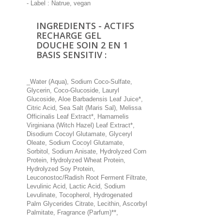
- Label : Natrue, vegan
INGREDIENTS - ACTIFS
RECHARGE GEL
DOUCHE SOIN 2 EN 1
BASIS SENSITIV :
_Water (Aqua), Sodium Coco-Sulfate,
Glycerin, Coco-Glucoside, Lauryl
Glucoside, Aloe Barbadensis Leaf Juice*,
Citric Acid, Sea Salt (Maris Sal), Melissa
Officinalis Leaf Extract*, Hamamelis
Virginiana (Witch Hazel) Leaf Extract*,
Disodium Cocoyl Glutamate, Glyceryl
Oleate, Sodium Cocoyl Glutamate,
Sorbitol, Sodium Anisate, Hydrolyzed Corn
Protein, Hydrolyzed Wheat Protein,
Hydrolyzed Soy Protein,
Leuconostoc/Radish Root Ferment Filtrate,
Levulinic Acid, Lactic Acid, Sodium
Levulinate, Tocopherol, Hydrogenated
Palm Glycerides Citrate, Lecithin, Ascorbyl
Palmitate, Fragrance (Parfum)**,