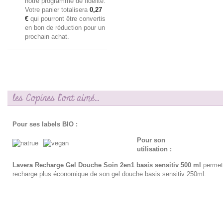
notre programme de fidélité.
Votre panier totalisera
0,27
€
qui pourront être convertis
en bon de réduction pour un
prochain achat.
les Copines l'ont aimé...
Pour ses labels BIO :
Pour son
utilisation :
Lavera Recharge Gel Douche Soin 2en1 basis sensitiv 500 ml
permet 
recharge plus économique de son gel douche basis sensitiv 250ml.