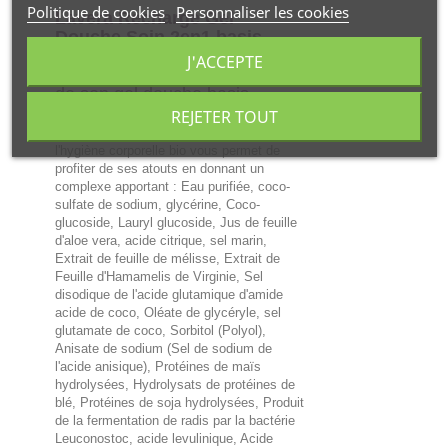
Politique de cookies
Personnaliser les cookies
Lavera Recharge Gel
Douche Soin 2en1 basis
sensitiv 500 ml
permet d'avoir
J'ACCEPTE
une recharge plus économique
de son gel douche basis
sensitiv 250ml.
REJETER TOUT
l'hygiène corporelle bio vous permet de
profiter de ses atouts en donnant un
complexe apportant : Eau purifiée, coco-
sulfate de sodium, glycérine, Coco-
glucoside, Lauryl glucoside, Jus de feuille
d'aloe vera, acide citrique, sel marin,
Extrait de feuille de mélisse, Extrait de
Feuille d'Hamamelis de Virginie, Sel
disodique de l'acide glutamique d'amide
acide de coco, Oléate de glycéryle, sel
glutamate de coco, Sorbitol (Polyol),
Anisate de sodium (Sel de sodium de
l'acide anisique), Protéines de maïs
hydrolysées, Hydrolysats de protéines de
blé, Protéines de soja hydrolysées, Produit
de la fermentation de radis par la bactérie
Leuconostoc, acide levulinique, Acide