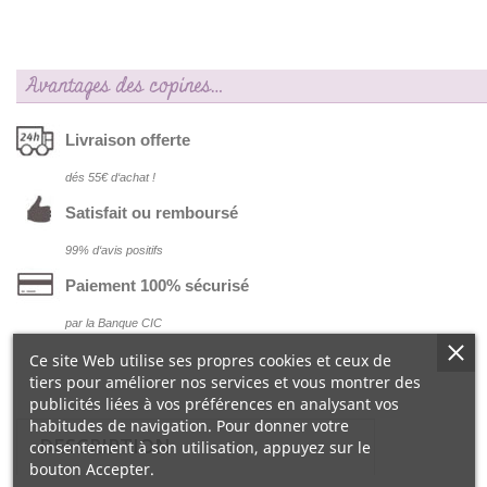
Avantages des copines…
Livraison offerte
dés 55€ d‘achat !
Satisfait ou remboursé
99% d‘avis positifs
Paiement 100% sécurisé
par la Banque CIC
Ce site Web utilise ses propres cookies et ceux de
tiers pour améliorer nos services et vous montrer des
publicités liées à vos préférences en analysant vos
habitudes de navigation. Pour donner votre
DESCRIPTION
consentement à son utilisation, appuyez sur le
bouton Accepter.