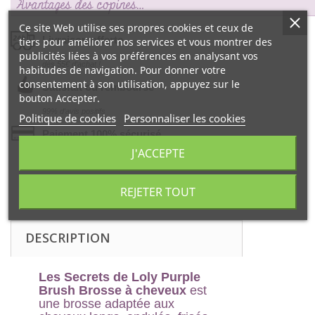
Avantages des copines…
Ce site Web utilise ses propres cookies et ceux de
Livraison offerte
tiers pour améliorer nos services et vous montrer des
publicités liées à vos préférences en analysant vos
dés 55€ d‘achat !
habitudes de navigation. Pour donner votre
consentement à son utilisation, appuyez sur le
Satisfait ou remboursé
bouton Accepter.
99% d‘avis positifs
Politique de cookies
Personnaliser les cookies
Paiement 100% sécurisé
J'ACCEPTE
par la Banque CIC
REJETER TOUT
DESCRIPTION
Les Secrets de Loly Purple
Brush Brosse à cheveux
est
une brosse adaptée aux