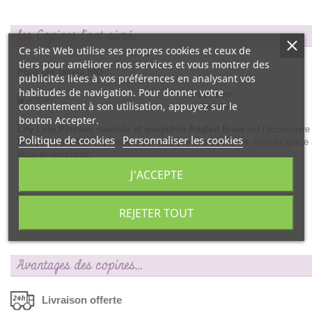
les Copines l'ont aimé...
Ce site Web utilise ses propres cookies et ceux de
tiers pour améliorer nos services et vous montrer des
Pour ses labels BIO :
publicités liées à vos préférences en analysant vos
habitudes de navigation. Pour donner votre
Pour son
consentement à son utilisation, appuyez sur le
utilisation :
bouton Accepter.
Lily Lolo Pinceau sourcils et goupillon Angled Brow
est l'accessoire
Politique de cookies
Personnaliser les cookies
brosser, maquiller et dessiner de manière impeccable vos sourcils grâce 
doux et résistants.
J'ACCEPTE
REJETER TOUT
Avantages des copines…
Livraison offerte