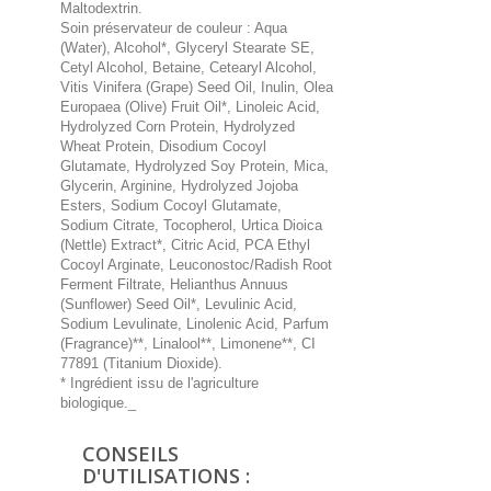
Maltodextrin.
Soin préservateur de couleur : Aqua
(Water), Alcohol*, Glyceryl Stearate SE,
Cetyl Alcohol, Betaine, Cetearyl Alcohol,
Vitis Vinifera (Grape) Seed Oil, Inulin, Olea
Europaea (Olive) Fruit Oil*, Linoleic Acid,
Hydrolyzed Corn Protein, Hydrolyzed
Wheat Protein, Disodium Cocoyl
Glutamate, Hydrolyzed Soy Protein, Mica,
Glycerin, Arginine, Hydrolyzed Jojoba
Esters, Sodium Cocoyl Glutamate,
Sodium Citrate, Tocopherol, Urtica Dioica
(Nettle) Extract*, Citric Acid, PCA Ethyl
Cocoyl Arginate, Leuconostoc/Radish Root
Ferment Filtrate, Helianthus Annuus
(Sunflower) Seed Oil*, Levulinic Acid,
Sodium Levulinate, Linolenic Acid, Parfum
(Fragrance)**, Linalool**, Limonene**, CI
77891 (Titanium Dioxide).
* Ingrédient issu de l'agriculture
biologique._
CONSEILS
D'UTILISATIONS :