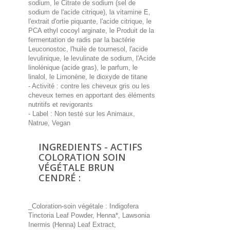
sodium, le Citrate de sodium (sel de
sodium de l'acide citrique), la vitamine E,
l'extrait d'ortie piquante, l'acide citrique, le
PCA ethyl cocoyl arginate, le Produit de la
fermentation de radis par la bactérie
Leuconostoc, l'huile de tournesol, l'acide
levulinique, le levulinate de sodium, l'Acide
linolénique (acide gras), le parfum, le
linalol, le Limonène, le dioxyde de titane
- Activité : contre les cheveux gris ou les
cheveux ternes en apportant des éléments
nutritifs et revigorants
- Label : Non testé sur les Animaux,
Natrue, Vegan
INGREDIENTS - ACTIFS
COLORATION SOIN
VÉGÉTALE BRUN
CENDRÉ :
_Coloration-soin végétale : Indigofera
Tinctoria Leaf Powder, Henna*, Lawsonia
Inermis (Henna) Leaf Extract,