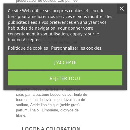
préservateur de couleur, Eau purifiée,
Alcool (ou éthanol), Glycéryl de stearate
Ce site Web utilise ses propres cookies et ceux de
citrate, de la cire végétale, Alcool cétylique
tiers pour améliorer nos services et vous montrer des
(alcool gras), Bétaïne, Alcool cétéarylique,
huile de pépins de raisin, Inuline
publicités liées à vos préférences en analysant vos
(fructosane, polysaccharide de fructose),
habitudes de navigation. Pour donner votre
huile d'olive, Acide linoléique (acide gras),
consentement à son utilisation, appuyez sur le
Protéines de maïs hydrolysées,
bouton Accepter.
Hydrolysats de protéines de blé, Sel
Politique de cookies
Personnaliser les cookies
disodique de l'acide glutamique d'amide
acide de coco, Protéines de soja
hydrolysées, Mica, glycérine, Arginine
J'ACCEPTE
(acide aminé), Esters de jojoba
hydrolysés, sel glutamate de coco, Citrate
de sodium (sel de sodium de l'acide
REJETER TOUT
citrique), vitamine E, extrait d'ortie
piquante, acide citrique, PCA ethyl cocoyl
arginate, Produit de la fermentation de
radis par la bactérie Leuconostoc, huile de
tournesol, acide levulinique, levulinate de
sodium, Acide linolénique (acide gras),
parfum, linalol, Limonène, dioxyde de
titane.
LOGONA COLORATION