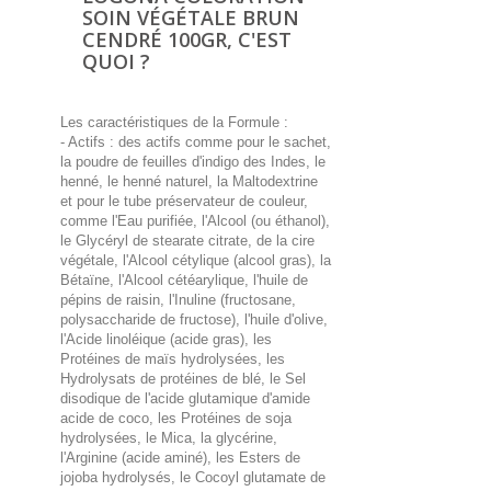
SOIN VÉGÉTALE BRUN
CENDRÉ 100GR, C'EST
QUOI ?
Les caractéristiques de la Formule :
- Actifs : des actifs comme pour le sachet,
la poudre de feuilles d'indigo des Indes, le
henné, le henné naturel, la Maltodextrine
et pour le tube préservateur de couleur,
comme l'Eau purifiée, l'Alcool (ou éthanol),
le Glycéryl de stearate citrate, de la cire
végétale, l'Alcool cétylique (alcool gras), la
Bétaïne, l'Alcool cétéarylique, l'huile de
pépins de raisin, l'Inuline (fructosane,
polysaccharide de fructose), l'huile d'olive,
l'Acide linoléique (acide gras), les
Protéines de maïs hydrolysées, les
Hydrolysats de protéines de blé, le Sel
disodique de l'acide glutamique d'amide
acide de coco, les Protéines de soja
hydrolysées, le Mica, la glycérine,
l'Arginine (acide aminé), les Esters de
jojoba hydrolysés, le Cocoyl glutamate de