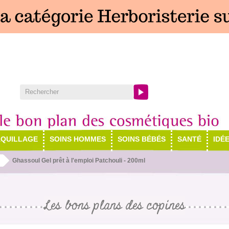
QUILLAGE
SOINS HOMMES
SOINS BÉBÉS
SANTÉ
IDÉ
Ghassoul Gel prêt à l'emploi Patchouli - 200ml
Les bons plans des copines