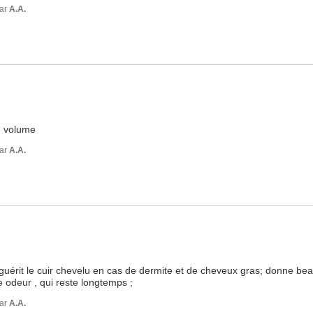
ar
A.A.
e volume
ar
A.A.
guérit le cuir chevelu en cas de dermite et de cheveux gras; donne be
 odeur , qui reste longtemps ;
ar
A.A.