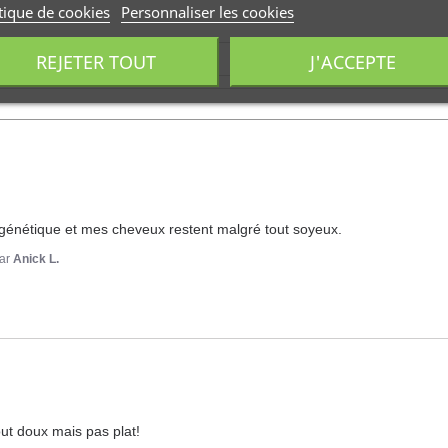
tique de cookies
Personnaliser les cookies
REJETER TOUT
J'ACCEPTE
tie génétique et mes cheveux restent malgré tout soyeux.
ar
Anick L.
out doux mais pas plat!