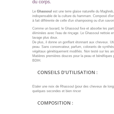
du corps.
Le
Ghassoul
est une terre glaise naturelle du Maghreb,
indispensable de la culture du hammam. Composé d'ions 
à fait différente de celle d'un shampooing ou d'un savon
Comme un buvard, le Ghassoul fixe et absorbe les partic
éliminées avec l'eau de rinçage. Le Ghassoul nettoie en
lavage plus doux.
De plus, il donne un gonflant étonnant aux cheveux. Util
peau. Sans conservateur, parfum, colorants de synthès
végétaux génétiquement modifiés. Non testé sur les a
Matières premières douces pour la peau et bénéfiques 
BDIH.
CONSEILS D'UTILISATION :
Etaler une noix de Rhassoul (pour des cheveux de long
quelques secondes et bien rincer
COMPOSITION :