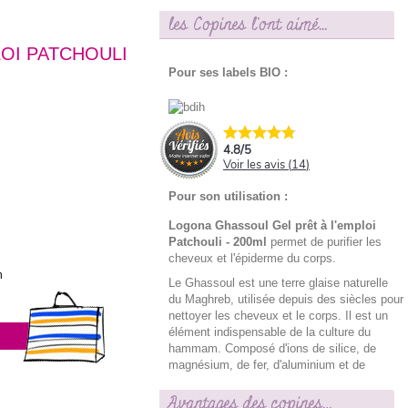
les Copines l'ont aimé...
OI PATCHOULI
Pour ses labels BIO :
4.8
/
5
Voir les avis (
14
)
Pour son utilisation :
Logona Ghassoul Gel prêt à l'emploi
Patchouli - 200ml
permet de purifier les
cheveux et l'épiderme du corps.
h
Le Ghassoul est une terre glaise naturelle
du Maghreb, utilisée depuis des siècles pour
nettoyer les cheveux et le corps. Il est un
élément indispensable de la culture du
hammam. Composé d'ions de silice, de
magnésium, de fer, d'aluminium et de
calcium, son action lavante est tout à fait
différente de celle d'un shampooing ou d'un
Avantages des copines…