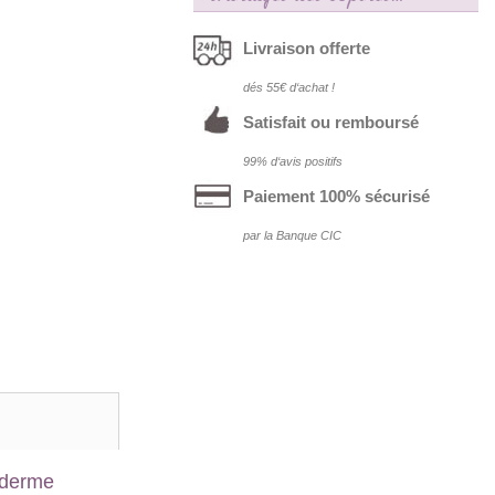
savon.
Livraison offerte
dés 55€ d‘achat !
Satisfait ou remboursé
99% d‘avis positifs
Paiement 100% sécurisé
par la Banque CIC
piderme