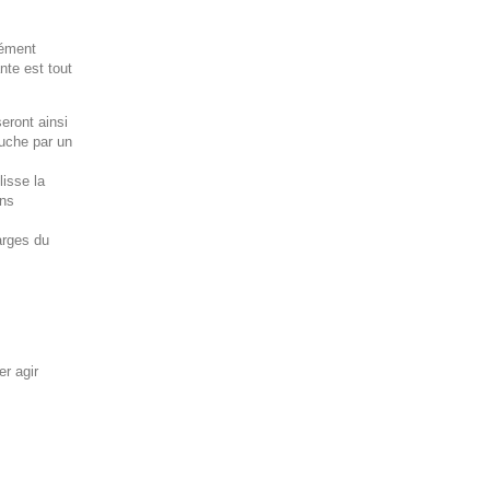
lément
nte est tout
eront ainsi
ouche par un
lisse la
ans
arges du
r agir