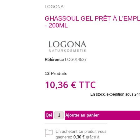
LOGONA
GHASSOUL GEL PRÊT À L'EMPL
- 200ML
Référence
LOG014527
13
Produits
10,36 €
TTC
En stock, expédition sous 24
Qté
Ajouter au panier
En achetant ce produit vous
gagnerez
0,30 €
grâce à