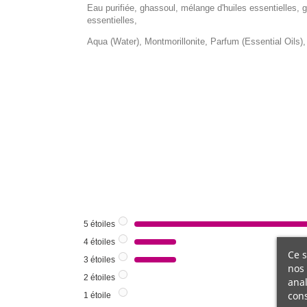
Eau purifiée, ghassoul, mélange d'huiles essentielles, g
essentielles,
Aqua (Water), Montmorillonite, Parfum (Essential Oils),
5
étoiles
4
étoiles
Ce s
3
étoiles
nos 
2
étoiles
anal
cons
1
étoile