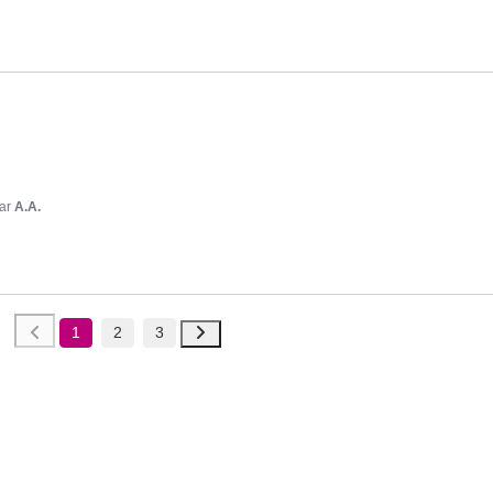
ar
A.A.
1
2
3