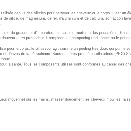
 utilisée depuis des siècles pour nettoyer les cheveux et le corps. Il est un é
de silice, de magnésium, de fer, d'aluminium et de calcium, son action lava
.
ules de graisse et d'impuretés, les cellules mortes et les poussières. Elles s
 douceur et en profondeur, il remplace le shampooing traditionnel ou le gel d
isé pour le corps, le Ghassoul agit comme un peeling très doux qui purifie et 
e et dérivés de la pétrochimie. Sans matières premières ethoxilées (PEG) S
nimaux.
pour la santé. Tous les composants utilisés sont conformes au cahier des ch
ueur moyenne) sur les mains, masser doucement les cheveux mouillés, laisse