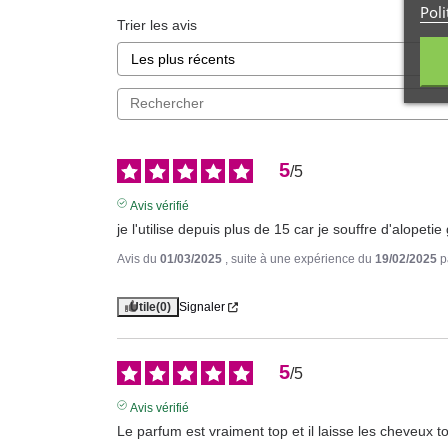
Poli
Trier les avis
5
/
5
Avis vérifié
je l'utilise depuis plus de 15 car je souffre d'alope
Avis du
01/03/2025
, suite à une expérience du
19/02/2025
p
Utile
(0)
Signaler
5
/
5
Avis vérifié
Le parfum est vraiment top et il laisse les cheveux t