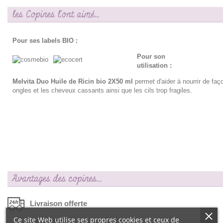
les Copines l'ont aimé...
Pour ses labels BIO :
Pour son
utilisation :
Melvita Duo Huile de Ricin bio 2X50 ml
permet d'aider à nourrir de faç
ongles et les cheveux cassants ainsi que les cils trop fragiles.
Avantages des copines…
Livraison offerte
Ce site Web utilise ses propres cookies et ceux de
dés 55€ d‘achat !