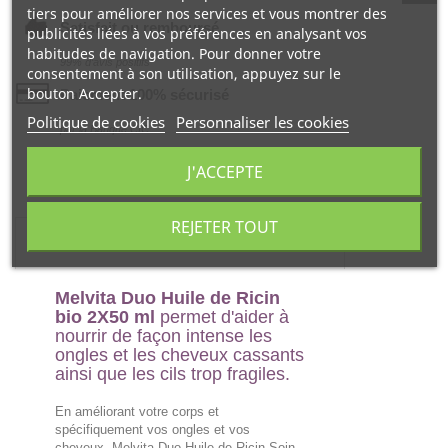
tiers pour améliorer nos services et vous montrer des
Satisfait ou remboursé
publicités liées à vos préférences en analysant vos
habitudes de navigation. Pour donner votre
99% d‘avis positifs
consentement à son utilisation, appuyez sur le
bouton Accepter.
Paiement 100% sécurisé
Politique de cookies
Personnaliser les cookies
par la Banque CIC
J'ACCEPTE
REJETER TOUT
DESCRIPTION
Melvita Duo Huile de Ricin
bio 2X50 ml
permet d'aider à
nourrir de façon intense les
ongles et les cheveux cassants
ainsi que les cils trop fragiles.
En améliorant votre corps et
spécifiquement vos ongles et vos
cheveux, Melvita Duo Huile de Ricin Soin