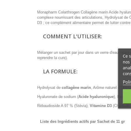
Monapharm Colarthrogen Collagène marin Acide hyaluroni
complexe nourrissant des articulations, Hydrolysat de 
D3 ; ce complément alimentaire permet de lutter contre 
COMMENT L'UTILISER:
Mélanger un sachet par jour dans un verre d'eau ; cure 
Ce s
reprendre la cure).
nos 
anal
LA FORMULE:
cons
Poli
Hydrolysat de
collagène marin
, Arôme naturel d’Orang
Hyaluronate de sodium (
Acide hyaluronique
), Extrai
Rébaudioside A 97 % (Stévia),
Vitamine D3
(Cholécalci
Liste des Ingrédients actifs par Sachet de 11 gr