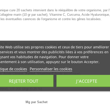
que cure 20 sachets intervient dans le rééquilibre de votre organisme, par l'
Collagène marin (10 gr par sachet), Vitamine C, Curcuma, Acide Hyaluronique
les éventuelles carences de l'organisme et contre les gênes localisées.
de 20 jours à renouveler pendant 3 mois (prendre 1 mois de cure, arrêter 1 s
ite Web utilise ses propres cookies et ceux de tiers pour améliorer
services et vous montrer des publicités liées à vos préférences en
ysant vos habitudes de navigation. Pour donner votre
entement à son utilisation, appuyez sur le bouton Accepter.
tique de cookies
Personnaliser les cookies
e, Acide Citrique,
Xylitol, Vitamine C
Acide ascorbique),
REJETER TOUT
J'ACCEPTE
t sec de rhizome de Curcuma à 95 % de Curcuminoïdes totaux,
férol), 100 000 UI/gr (0.25 %)
Mg par Sachet