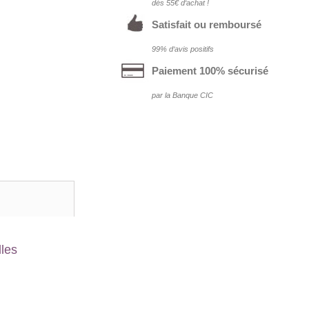
dés 55€ d‘achat !
Satisfait ou remboursé
99% d‘avis positifs
Paiement 100% sécurisé
par la Banque CIC
lles