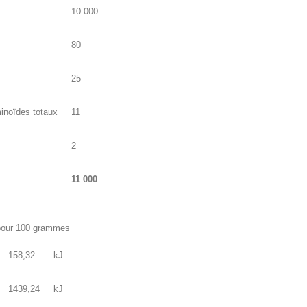
10 000
80
25
inoïdes totaux
11
2
11 000
 pour 100 grammes
158,32
kJ
1439,24
kJ