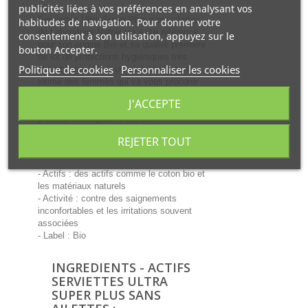
publicités liées à vos préférences en analysant vos
Serviettes Ultra Super Plus sans ailettes
habitudes de navigation. Pour donner votre
du Laboratoire Natracare a été référencé
consentement à son utilisation, appuyez sur le
pour son origine Bio et sa qualité première
bouton Accepter.
de lot de protections hygiéniques très
Politique de cookies
Personnaliser les cookies
absorbantes. C'est un véritable la santé
intime des femmes qui va vous procurer
un mode de vie végétalien, testé
J'ACCEPTE
uniquement sur des êtres humains, sans
produits chimiques ni additifs.
REJETER TOUT
Les Plus de la Formule :
- Actifs : des actifs comme le coton bio et
les matériaux naturels
- Activité : contre des saignements
inconfortables et les irritations souvent
associées
- Label : Bio
INGREDIENTS - ACTIFS
SERVIETTES ULTRA
SUPER PLUS SANS