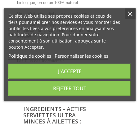
biologique, en coton 100% naturel.
Un produit primordial pour une vie sans
Ce site Web utilise ses propres cookies et ceux de
produits chimiques, grâce aux composants
tiers pour améliorer nos services et vous montrer des
100% naturels et hypoallergéniques., tout
publicités liées à vos préférences en analysant vos
en utilisant un la santé intime des femmes
habitudes de navigation. Pour donner votre
adéquat
consentement à son utilisation, appuyez sur le
bouton Accepter.
Politique de cookies
Personnaliser les cookies
Les Plus des Ingrédients :
- Actifs : des actifs comme le coton bio et
J'ACCEPTE
les matériaux naturels
- Activité : contre des saignements
inconfortables et les irritations souvent
REJETER TOUT
associées
- Label : Bio
INGREDIENTS - ACTIFS
SERVIETTES ULTRA
MINCES À AILETTES :