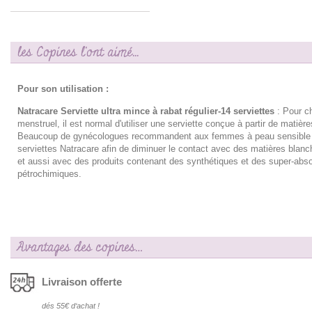
les Copines l'ont aimé...
Pour son utilisation :
Natracare Serviette ultra mince à rabat régulier-14 serviettes
: Pour c
menstruel, il est normal d'utiliser une serviette conçue à partir de matière
Beaucoup de gynécologues recommandent aux femmes à peau sensible d'
serviettes Natracare afin de diminuer le contact avec des matières blanc
et aussi avec des produits contenant des synthétiques et des super-abs
pétrochimiques.
Avantages des copines…
Livraison offerte
dés 55€ d‘achat !