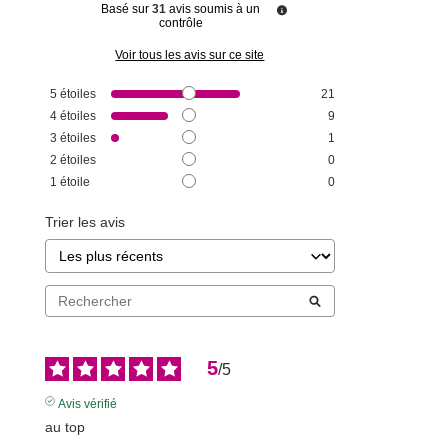
Basé sur
31
avis soumis à un
contrôle
Voir tous les avis sur ce site
5
étoiles
21
4
étoiles
9
3
étoiles
1
2
étoiles
0
1
étoile
0
Trier les avis
5
/
5
Avis vérifié
au top