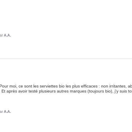
ar
A.A.
ur moi, ce sont les serviettes bio les plus efficaces : non irritantes, a
 Et après avoir testé plusieurs autres marques (toujours bio), j'y suis to
ar
A.A.