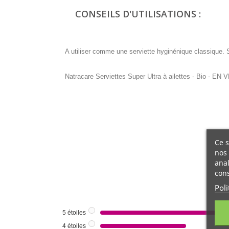
CONSEILS D'UTILISATIONS :
A utiliser comme une serviette hyginénique classique. So
Natracare Serviettes Super Ultra à ailettes - Bio - 
Ce s
nos 
anal
cons
Poli
5
étoiles
4
étoiles