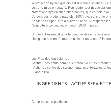
la protection hygiénique bio est une vraie science ! Le
ou votre mise en beauté. Pour éviter tout risque d'aller
protections hygiéniques absorbantes, que ce soit le jour
Ce sont des produits naturels, 100% bio, sans chlore ni p
Serviettes Super Ultra à ailettes Lot de 12 respecte le
l'agriculture biologique, en coton 100% naturel.
Un produit essentiel pour le contrôle des irritations éven
biologique non traité, tout en utilisant un la santé int
Les Plus des Ingrédients :
- Actifs : des actifs comme le coton bio et les matériau
- Activité : contre des saignements inconfortables et le
- Label : Bio
INGREDIENTS - ACTIFS SERVIETTE
Coton bio sans pesticides.