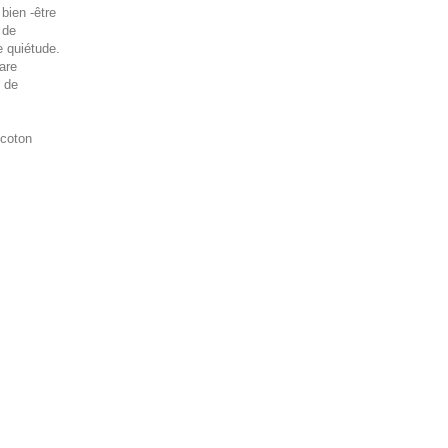
bien -être
 de
e quiétude.
care
s de
 coton