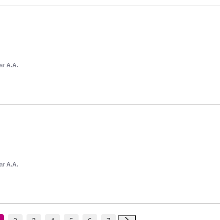
ar
A.A.
ar
A.A.