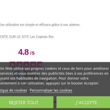
n utilisation est simple et efficace grâce à ses ailettes.
EN VENTE SUR LE SITE Les Copines Bio.
4.8
/
5
ite Web utilise ses propres cookies et ceux de tiers pour améliorer
services et vous montrer des publicités liées à vos préférences en
ysant vos habitudes de navigation. Pour donner votre
Basé sur
32
avis soumis à un
entement à son utilisation, appuyez sur le bouton Accepter.
contrôle
tique de cookies
Personnaliser les cookies
Voir tous les avis sur ce site
REJETER TOUT
J'ACCEPTE