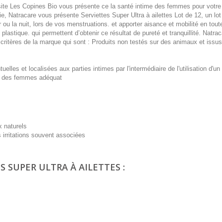
 site Les Copines Bio vous présente ce la santé intime des femmes pour votre 
gie, Natracare vous présente Serviettes Super Ultra à ailettes Lot de 12, un lot
 ou la nuit, lors de vos menstruations. et apporter aisance et mobilité en tout
lastique. qui permettent d’obtenir ce résultat de pureté et tranquillité. Natra
s critères de la marque qui sont : Produits non testés sur des animaux et issu
tuelles et localisées aux parties intimes par l'intermédiaire de l'utilisation d'un
ime des femmes adéquat
x naturels
s irritations souvent associées
S SUPER ULTRA À AILETTES :