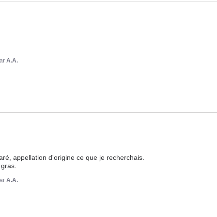
ar
A.A.
ré, appellation d'origine ce que je recherchais.

 gras.
ar
A.A.