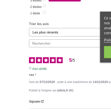
3
étoiles
2
étoiles
1
étoile
Ce s
nos 
Trier les avis
anal
cons
Poli
5
/
5
Avis vérifié
ras !
Avis du
07/12/2020
, suite à une expérience du
14/11/2020
p
Publié à l'origine sur
jolivia.fr (fr)
Signaler