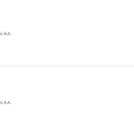
ar
A.A.
ar
A.A.