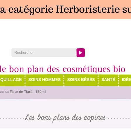
QUILLAGE
SOINS HOMMES
SOINS BÉBÉS
SANTÉ
IDÉ
vec sa Fleur de Tiaré - 150ml
Les bons plans des copines