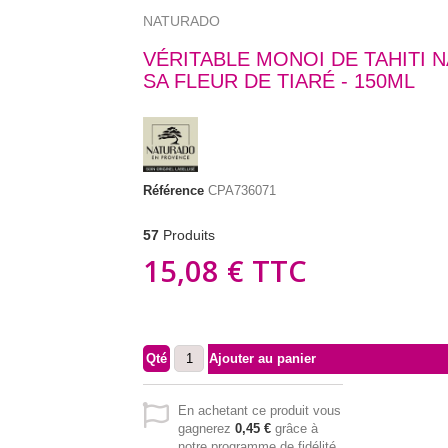
NATURADO
VÉRITABLE MONOI DE TAHITI 
SA FLEUR DE TIARÉ - 150ML
Référence
CPA736071
57
Produits
15,08 €
TTC
Qté
Ajouter au panier
En achetant ce produit vous
gagnerez
0,45 €
grâce à
notre programme de fidélité.