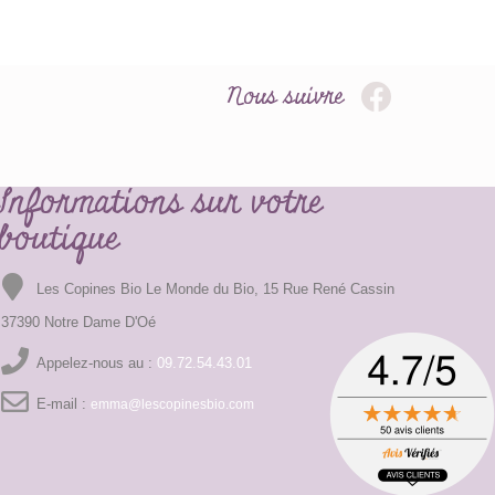
Nous suivre
Informations sur votre
boutique
Les Copines Bio Le Monde du Bio, 15 Rue René Cassin
37390 Notre Dame D'Oé
Appelez-nous au :
09.72.54.43.01
E-mail :
emma@lescopinesbio.com