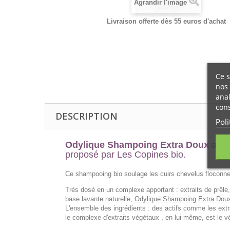
Agrandir l'image
Livraison offerte dès 55 euros d'achat
Ce s
nos 
anal
cons
DESCRIPTION
Poli
Odylique Shampoing Extra Doux aux 
proposé par Les Copines bio.
Ce shampooing bio soulage les cuirs chevelus floconneu
Très dosé en un complexe apportant : extraits de prêle,
base lavante naturelle,
Odylique Shampoing Extra Dou
L'ensemble des ingrédients : des actifs comme les extra
le complexe d'extraits végétaux , en lui même, est le vér