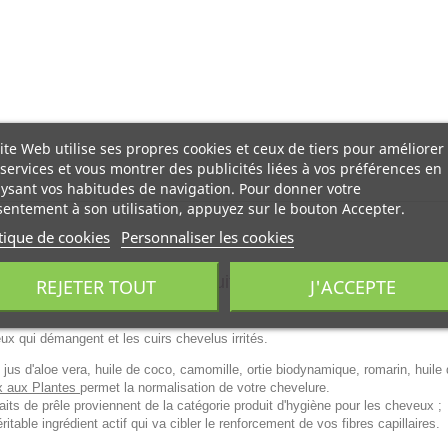
ite Web utilise ses propres cookies et ceux de tiers pour améliorer
services et vous montrer des publicités liées à vos préférences en
ysant vos habitudes de navigation. Pour donner votre
entement à son utilisation, appuyez sur le bouton Accepter.
tique de cookies
Personnaliser les cookies
Plantes 200ml
est un produit d'hygiène pour les cheveu
REJETER TOUT
J'ACCEPTE
x qui démangent et les cuirs chevelus irrités.
 jus d'aloe vera, huile de coco, camomille, ortie biodynamique, romarin, huile
x aux Plantes
permet la normalisation de votre chevelure.
its de prêle proviennent de la catégorie produit d'hygiène pour les cheveux ;
itable ingrédient actif qui va cibler le renforcement de vos fibres capillaires.