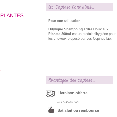
les Copines l'ont aimé...
 PLANTES
Pour son utilisation :
Odylique Shampoing Extra Doux aux
Plantes 200ml
est un produit d'hygiène pour
les cheveux proposé par Les Copines bio.
k
Avantages des copines…
Livraison offerte
dés 55€ d‘achat !
Satisfait ou remboursé