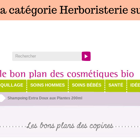
QUILLAGE
SOINS HOMMES
SOINS BÉBÉS
SANTÉ
IDÉ
Shampoing Extra Doux aux Plantes 200ml
Les bons plans des copines