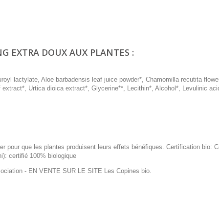
NG EXTRA DOUX AUX PLANTES :
oyl lactylate, Aloe barbadensis leaf juice powder*, Chamomilla recutita flower
xtract*, Urtica dioica extract*, Glycerine**, Lecithin*, Alcohol*, Levulinic aci
r pour que les plantes produisent leurs effets bénéfiques. Certification bio:
i): certifié 100% biologique
ociation
- EN VENTE SUR LE SITE Les Copines bio.