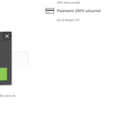
99% d‘avis positifs
Paiement 100% sécurisé
par la Banque CIC
x
 de coco et