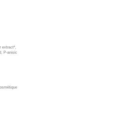
 extract*,
d, P-anisic
 Cosmétique