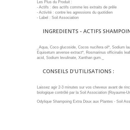
Les Plus du Produit :
- Actifs : des actifs comme les extraits de prêle
- Activité : contre les agressions du quotidien
- Label : Soil Association
INGREDIENTS - ACTIFS SHAMPOI
_Aqua, Coco glucoside, Cocos nucifera oil*, Sodium laur
Equisetum arvense extract*, Rosmarinus officinalis leaf e
acid, Sodium levulinate, Xanthan gum._
CONSEILS D'UTILISATIONS :
Laissez agir 2-3 minutes sur vos cheveux avant de rince
biologique contrôlé par la Soil Association (Royaume-Un
Odylique Shampoing Extra Doux aux Plantes - Soil Ass